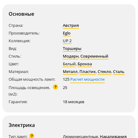
Основные
Страна:
Австрия
Производитель:
Eglo
Коллекция:
UP 2
Вид:
Торшеры
Стиль:
Модерн
,
Современный
Цвет:
Белый
,
Бронза
Материал:
Металл
,
Пластик
,
Стекло
,
Сталь
Общая мощность ламп:
125
Расчет мощности
?
Площадь освещения,
25
(м2):
Гарантия:
18 месяцев
Электрика
?
Тип ламп:
Люминесцентные
,
Накаливания