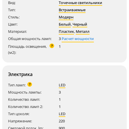
Вид:
Точечные светильники
Тип:
Встраиваемые
Стиль:
Модерн
Цвет:
Белый
,
Черный
Материал:
Пластик
,
Металл
Общая мощность ламп:
3
Расчет мощности
?
Площадь освещения,
1
(м2):
Электрика
?
Тип ламп:
LED
Мощность лампы:
3
Количество ламп:
1
Количество ламп 2:
1
Тип цоколя:
LED
Напряжение:
220
Световой поток, lm:
900