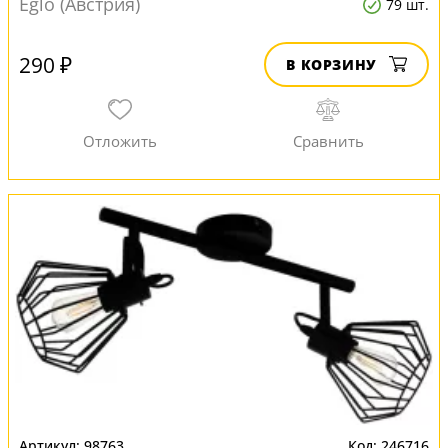
Eglo (Австрия)
79 шт.
290 ₽
В КОРЗИНУ
98763
246716