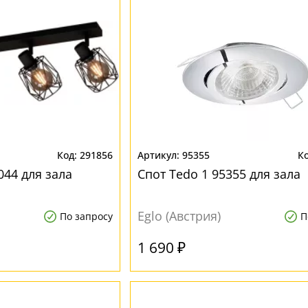
291856
95355
044 для зала
Спот Tedo 1 95355 для зала
Eglo (Австрия)
По запросу
П
1 690 ₽