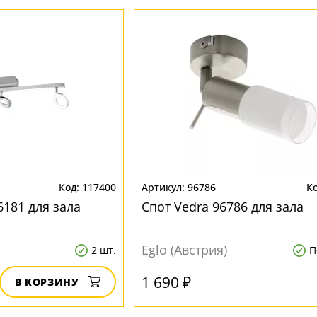
117400
96786
96181 для зала
Спот Vedra 96786 для зала
Eglo (Австрия)
2 шт.
П
1 690 ₽
В КОРЗИНУ