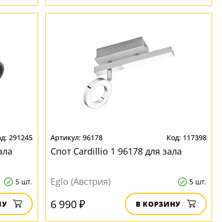
291245
96178
117398
ала
Спот Cardillio 1 96178 для зала
Eglo (Австрия)
5 шт.
5 шт.
6 990 ₽
НУ
В КОРЗИНУ