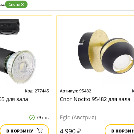
ид:
Споты
277445
95482
65 для зала
Спот Nocito 95482 для зала
Eglo (Австрия)
79 шт.
4 990 ₽
В КОРЗИНУ
В КОРЗИ