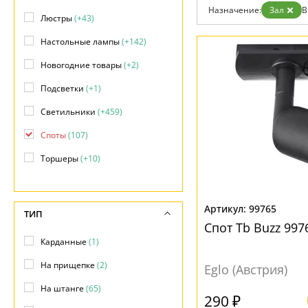
Назначение:
Зал
В
Доставка и оплата
Люстры
(+43)
Гарантия
Возврат
Настольные лампы
(+142)
Отзывы
Установка
Новогодние товары
(+2)
Дизайнерам
Подсветки
(+1)
Бренды
Контакты
Светильники
(+459)
Споты
(107)
Торшеры
(+10)
Точечные светильники
(+152)
Трековые системы
(+2)
99765
ТИП
Спот Tb Buzz 997
Уличные светильники
(+1)
Карданные
(1)
На прищепке
(2)
Eglo (Австрия)
На штанге
(65)
290 ₽