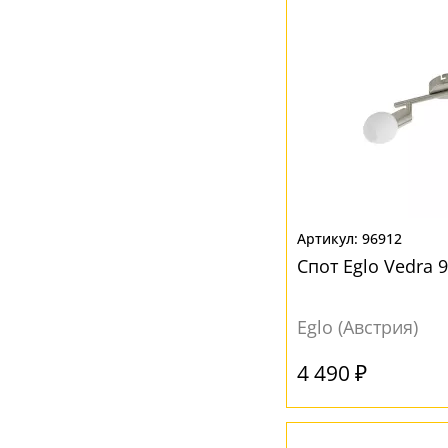
Прозрачный
(6)
Хром
(18)
Черный
(10)
96912
Спот Eglo Vedra 
Eglo (Австрия)
4 490 ₽