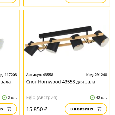
117203
43558
291248
 зала
Спот Hornwood 43558 для зала
Eglo (Австрия)
2 шт.
42 шт.
15 850 ₽
НУ
В КОРЗИНУ