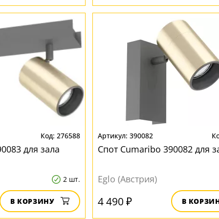
276588
390082
0083 для зала
Спот Cumaribo 390082 для з
Eglo (Австрия)
2 шт.
4 490 ₽
В КОРЗИНУ
В КОРЗИ