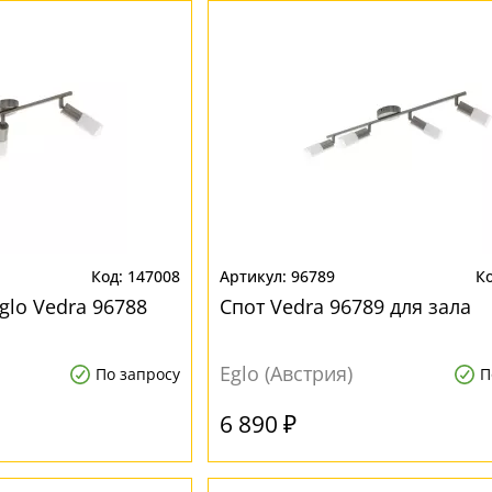
147008
96789
glo Vedra 96788
Спот Vedra 96789 для зала
Eglo (Австрия)
По запросу
П
6 890 ₽