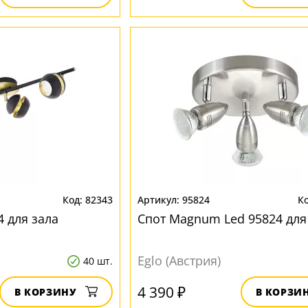
82343
95824
4 для зала
Спот Magnum Led 95824 для
Eglo (Австрия)
40 шт.
4 390 ₽
В КОРЗИНУ
В КОРЗИ