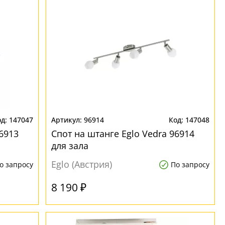
147047
96914
147048
6913
Спот на штанге Eglo Vedra 96914
для зала
Eglo (Австрия)
о запросу
По запросу
8 190 ₽