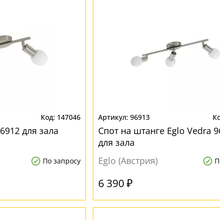
147046
96913
96912 для зала
Спот на штанге Eglo Vedra 9
для зала
Eglo (Австрия)
По запросу
П
6 390 ₽