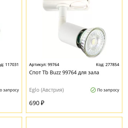
117031
99764
277854
Спот Tb Buzz 99764 для зала
Eglo (Австрия)
о запросу
По запросу
690 ₽