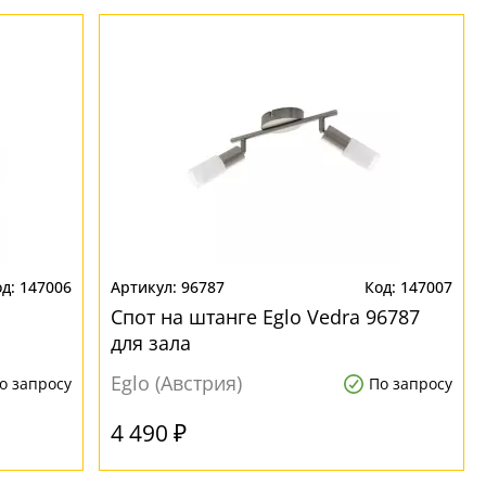
147006
96787
147007
Спот на штанге Eglo Vedra 96787
для зала
Eglo (Австрия)
о запросу
По запросу
4 490 ₽