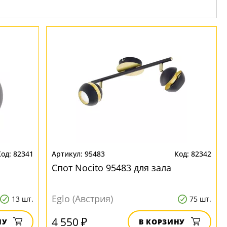
82341
95483
82342
Спот Nocito 95483 для зала
Eglo (Австрия)
13 шт.
75 шт.
4 550 ₽
НУ
В КОРЗИНУ