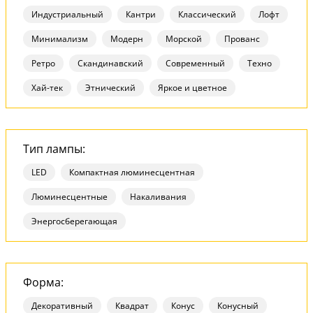
Индустриальный
Кантри
Классический
Лофт
Минимализм
Модерн
Морской
Прованс
Ретро
Скандинавский
Современный
Техно
Хай-тек
Этнический
Яркое и цветное
Тип лампы:
LED
Компактная люминесцентная
Люминесцентные
Накаливания
Энергосберегающая
Форма:
Декоративный
Квадрат
Конус
Конусный