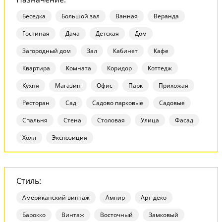
Беседка
Большой зал
Ванная
Веранда
Гостиная
Дача
Детская
Дом
Загородный дом
Зал
Кабинет
Кафе
Квартира
Комната
Коридор
Коттедж
Кухня
Магазин
Офис
Парк
Прихожая
Ресторан
Сад
Садово парковые
Садовые
Спальня
Стена
Столовая
Улица
Фасад
Холл
Экспозиция
Стиль:
Американский винтаж
Ампир
Арт-деко
Барокко
Винтаж
Восточный
Замковый