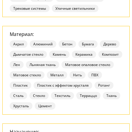
Трековые системы
Уличные светильники
Материал:
Акрил
Алюминий
Бетон
Бумага
Дерево
Дымчатое стекло
Камень
Керамика
Композит
Лен
Льняная ткань
Матовое опаловое стекло
Матовое стекло
Металл
Нить
ПВХ
Пластик
Пластик с эффектом хрусталя
Ротанг
Сталь
Стекло
Текстиль
Терраццо
Ткань
Хрусталь
Цемент
Назначение: