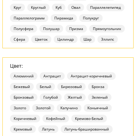
Круг
Круглый
Куб
Овал
Параллелепипед
Параллелограмм
Пирамида
Полукруг
Полусфера
Полушар
Призма
Прямоугольник
Сфера
Цветок
Цилиндр
Шар
Эллипс
Цвет:
Алюминий
Антрацит
Антрацит-коричневый
Бежевый
Белый
Бирюзовый
Бронза
Бронзовый
Голубой
Желтый
Зеленый
Золото
Золотой
Капучино
Коньячный
Коричневый
Кофейный
Кремово-Белый
Кремовый
Латунь
Латунь-брашированный