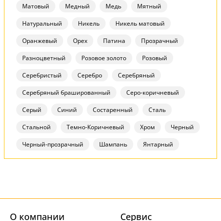
Матовый
Медный
Медь
Мятный
Натуральный
Никель
Никель матовый
Оранжевый
Орех
Патина
Прозрачный
Разноцветный
Розовое золото
Розовый
Серебристый
Серебро
Серебряный
Серебряный брашированный
Серо-коричневый
Серый
Синий
Состаренный
Сталь
Стальной
Темно-Коричневый
Хром
Черный
Черный-прозрачный
Шампань
Янтарный
О компании
Cервис