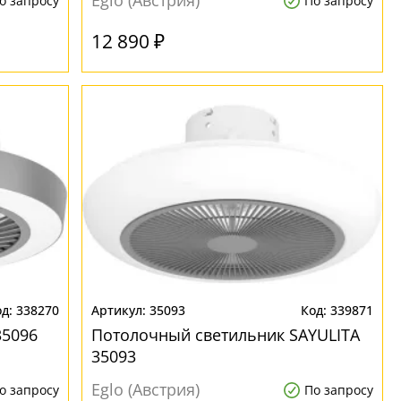
Eglo (Австрия)
о запросу
По запросу
12 890 ₽
338270
35093
339871
35096
Потолочный светильник SAYULITA
35093
Eglo (Австрия)
о запросу
По запросу