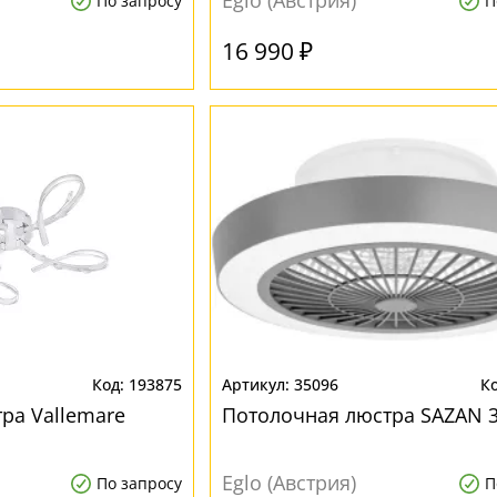
Eglo (Австрия)
По запросу
П
16 990 ₽
193875
35096
ра Vallemare
Потолочная люстра SAZAN 
Eglo (Австрия)
По запросу
П