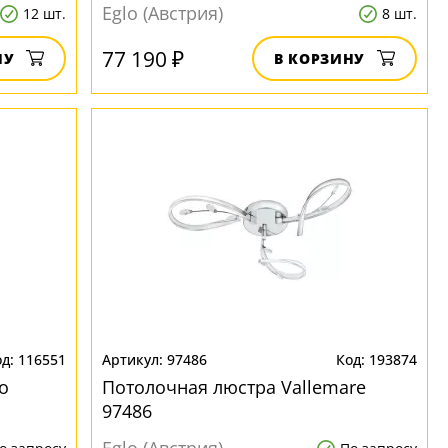
Eglo (Австрия)
12 шт.
8 шт.
77 190 ₽
НУ
В КОРЗИНУ
116551
97486
193874
o
Потолочная люстра Vallemare
97486