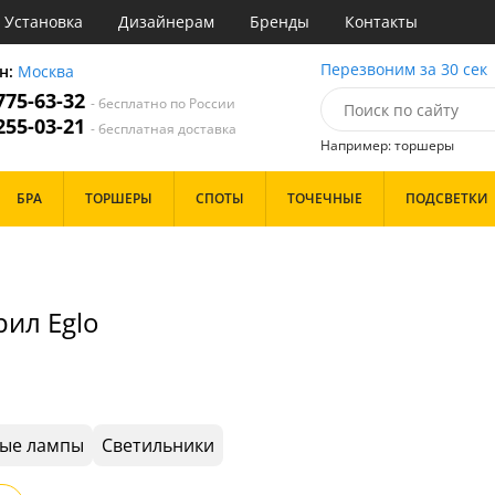
Установка
Дизайнерам
Бренды
Контакты
ы
Перезвоним за 30 сек
н:
Москва
 775-63-32
- бесплатно по России
атегории
 255-03-21
- бесплатная доставка
Например: торшеры
Назначение
Цвет
Особенности
БРА
ТОРШЕРЫ
СПОТЫ
ТОЧЕЧНЫЕ
ПОДСВЕТКИ
тиная
Белые
Бронза
Бренд
инет
Золото
е
Прозрачные
идор и прихожая
Хром
рил Eglo
ня
Черные
с
хожая
Дизайн/Форма
льня
Тарелки
Шары
ые лампы
Светильники