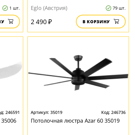
Eglo (Австрия)
1 шт.
79 шт.
2 490 ₽
НУ
В КОРЗИНУ
246591
35019
246736
 35006
Потолочная люстра Azar 60 35019