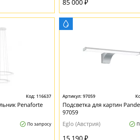
85 000 ₽
116637
97059
льник Penaforte
Подсветка для картин Pandel
97059
Eglo (Австрия)
По запросу
П
15 190 ₽