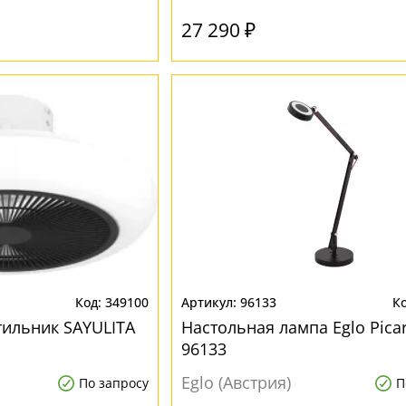
27 290 ₽
349100
96133
ильник SAYULITA
Настольная лампа Eglo Pica
96133
Eglo (Австрия)
По запросу
П