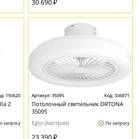
30 690 ₽
193620
35095
336871
la 2
Потолочный светильник ORTONA
35095
Eglo (Австрия)
о запросу
По запросу
23 390 ₽