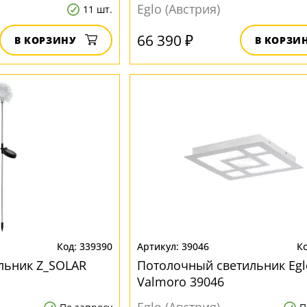
Eglo (Австрия)
11 шт.
66 390 ₽
В КОРЗИНУ
В КОРЗИ
339390
39046
льник Z_SOLAR
Потолочный светильник Egl
Valmoro 39046