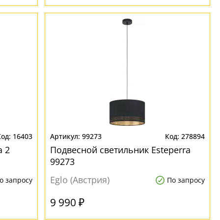
16403
99273
278894
a 2
Подвесной светильник Esteperra
99273
Eglo (Австрия)
о запросу
По запросу
9 990 ₽