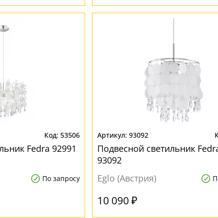
53506
93092
льник Fedra 92991
Подвесной светильник Fedr
93092
Eglo (Австрия)
По запросу
П
10 090 ₽