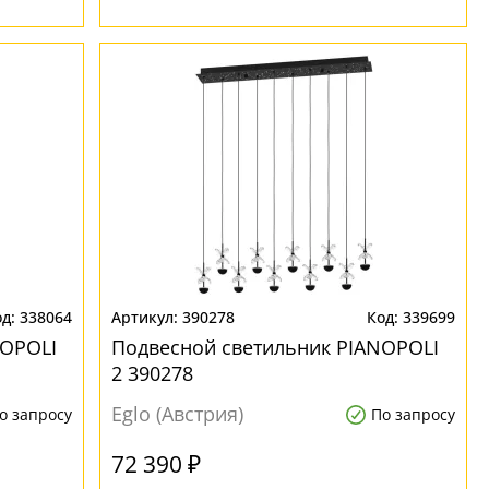
338064
390278
339699
NOPOLI
Подвесной светильник PIANOPOLI
2 390278
Eglo (Австрия)
о запросу
По запросу
72 390 ₽