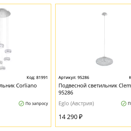
81991
95286
льник Corliano
Подвесной светильник Clem
95286
Eglo (Австрия)
По запросу
П
14 290 ₽