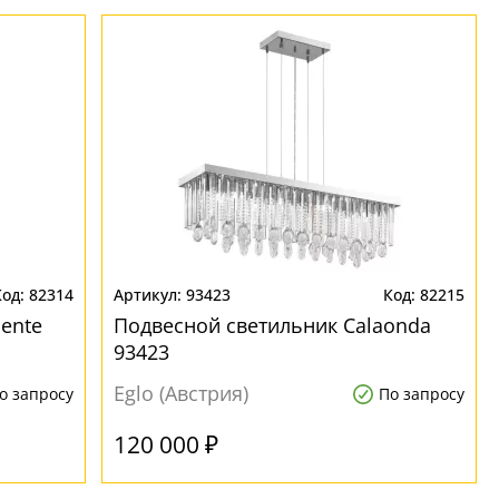
82314
93423
82215
ente
Подвесной светильник Calaonda
93423
Eglo (Австрия)
о запросу
По запросу
120 000 ₽