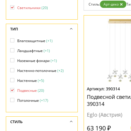
Стиль:
Арт-деко
Ти
Доставка и оплата
Светильники
(20)
Гарантия
Возврат
Отзывы
Установка
ТИП
Дизайнерам
Бренды
Влагозащитные
(+1)
Контакты
Ландшафтные
(+1)
Наземные фонари
(+1)
Настенно-потолочные
(+2)
Настенные
(+5)
390314
Подвесные
(20)
Подвесной светил
Потолочные
(+17)
390314
Eglo (Австрия)
СТИЛЬ
63 190 ₽