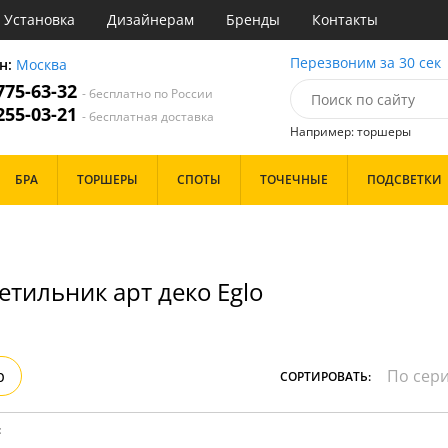
Установка
Дизайнерам
Бренды
Контакты
ы
Перезвоним за 30 сек
н:
Москва
 775-63-32
- бесплатно по России
атегории
 255-03-21
- бесплатная доставка
Например: торшеры
Назначение
Цвет
Особенности
БРА
ТОРШЕРЫ
СПОТЫ
ТОЧЕЧНЫЕ
ПОДСВЕТКИ
тиная
Белые
Бронза
Бренд
инет
Золото
е
Прозрачные
идор и прихожая
Хром
етильник арт деко Eglo
ня
Черные
с
хожая
Дизайн/Форма
льня
Тарелки
р
СОРТИРОВАТЬ:
Шары
: