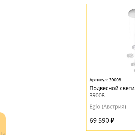
Вниз
(15)
МАТЕРИАЛ
Без плафона
(1)
Кристалл
(2)
Металл
(1)
Пленка
(2)
Стекло
(1)
39008
Подвесной свети
Ткань
(1)
39008
Хрусталь
(12)
Eglo (Австрия)
ЦВЕТ ПЛАФОНОВ
69 590 ₽
Без плафона
(1)