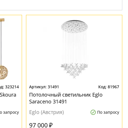
323214
31491
81967
Skoura
Потолочный светильник Eglo
Saraceno 31491
Eglo (Австрия)
о запросу
По запросу
97 000 ₽