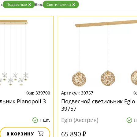
п:
Подвесные
Вид:
Светильники
339700
39757
ьник Pianopoli 3
Подвесной светильник Eglo 
39757
Eglo (Австрия)
1 шт.
П
65 890 ₽
В КОРЗИНУ