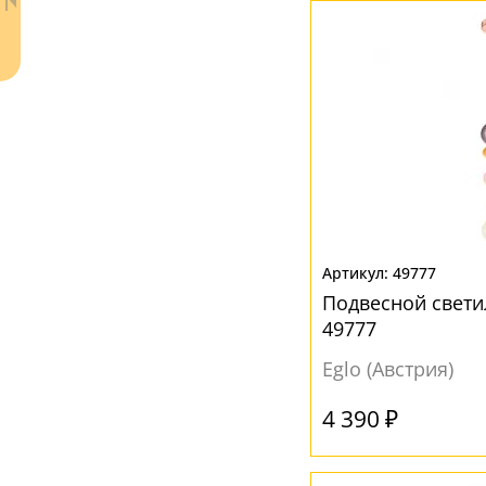
Белый
(1)
Желтый
(1)
Золото
(1)
Перламутровый
(2)
Прозрачный
(17)
Черный
(1)
49777
Ваш регион:
Москва
Подвесной светил
+7 (800) 775-63-32
- бесплатно по России
49777
+7 (495) 255-03-21
- бесплатная доставка
Eglo (Австрия)
4 390 ₽