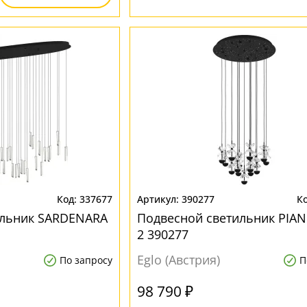
337677
390277
ильник SARDENARA
Подвесной светильник PIA
2 390277
Eglo (Австрия)
По запросу
П
98 790 ₽