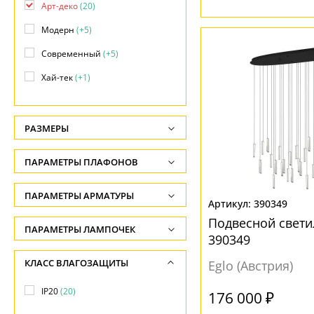
Арт-деко
(20)
Модерн
(+5)
Современный
(+5)
Хай-тек
(+1)
РАЗМЕРЫ
Высота, см
ПАРАМЕТРЫ ПЛАФОНОВ
-
ФОРМА ПЛАФОНА
ПАРАМЕТРЫ АРМАТУРЫ
Ширина, см
390349
-
Без плафона
(1)
Подвесной свет
ЦВЕТ АРМАТУРЫ
ПАРАМЕТРЫ ЛАМПОЧЕК
390349
Диаметр, см
Декоративный
(9)
Количество ламп
Латунь
(2)
КЛАСС ВЛАГОЗАЩИТЫ
-
Eglo (Австрия)
Овал
(2)
-
Медь
(1)
Длина, см
IP20
(20)
Полусфера
(1)
176 000 ₽
Общая мощность ламп
Разноцветный
(1)
-