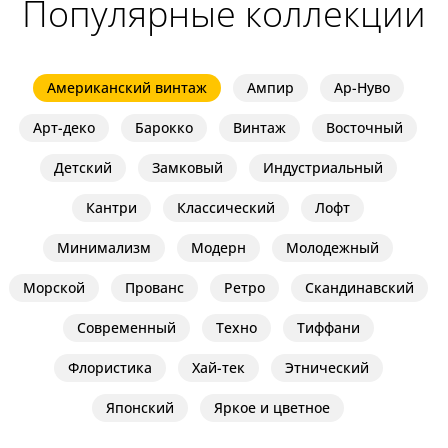
Популярные коллекции
Американский винтаж
Ампир
Ар-Нуво
Арт-деко
Барокко
Винтаж
Восточный
Детский
Замковый
Индустриальный
Кантри
Классический
Лофт
Минимализм
Модерн
Молодежный
Морской
Прованс
Ретро
Скандинавский
Современный
Техно
Тиффани
Флористика
Хай-тек
Этнический
Японский
Яркое и цветное