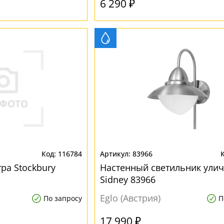
6 290 ₽
116784
83966
ра Stockbury
Настенный светильник ули
Sidney 83966
Eglo (Австрия)
По запросу
П
17 990 ₽