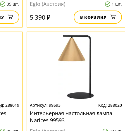
Eglo (Австрия)
35 шт.
1 шт.
5 390 ₽
НУ
В КОРЗИНУ
288019
99593
288020
ces
Интерьерная настольная лампа
Narices 99593