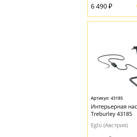
Желтый
(2)
6 490 ₽
Золото
(6)
Коричневый
(6)
Красный
(1)
Латунь
(6)
Прозрачный
(3)
Серый
(12)
Черный
(7)
Черный-прозрачный
(1)
43185
Интерьерная на
Treburley 43185
Eglo (Австрия)