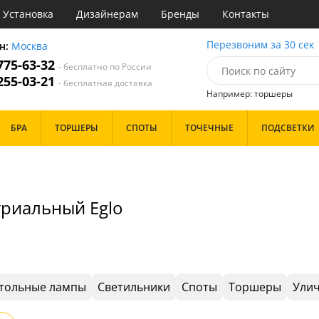
Установка
Дизайнерам
Бренды
Контакты
ы
Перезвоним за 30 сек
н:
Москва
 775-63-32
- бесплатно по России
атегории
 255-03-21
- бесплатная доставка
Например: торшеры
Назначение
Цвет
Особенности
БРА
ТОРШЕРЫ
СПОТЫ
ТОЧЕЧНЫЕ
ПОДСВЕТКИ
тиная
Белые
Бронза
Бренд
инет
Золото
е
Прозрачные
идор и прихожая
Хром
триальный Eglo
ня
Черные
с
хожая
Дизайн/Форма
льня
Тарелки
Шары
тольные лампы
Светильники
Споты
Торшеры
Улич