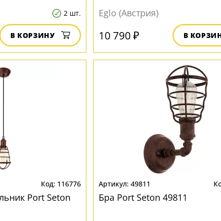
Eglo (Австрия)
2 шт.
10 790 ₽
В КОРЗИНУ
В КОРЗИ
116776
49811
льник Port Seton
Бра Port Seton 49811