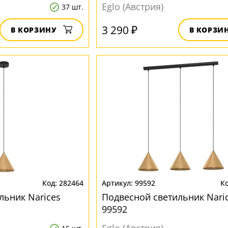
Eglo (Австрия)
37 шт.
3 290 ₽
В КОРЗИНУ
В КОРЗИ
282464
99592
льник Narices
Подвесной светильник Nari
99592