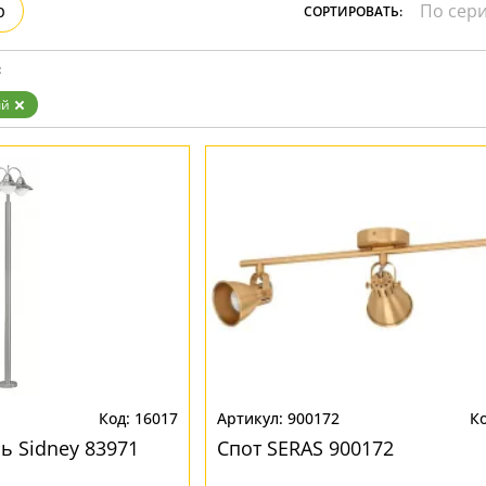
р
СОРТИРОВАТЬ:
:
ый
16017
900172
 Sidney 83971
Спот SERAS 900172