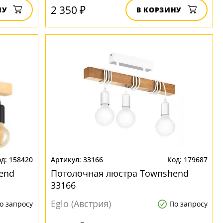
2 350 ₽
НУ
В КОРЗИНУ
158420
33166
179687
end
Потолочная люстра Townshend
33166
Eglo (Австрия)
о запросу
По запросу