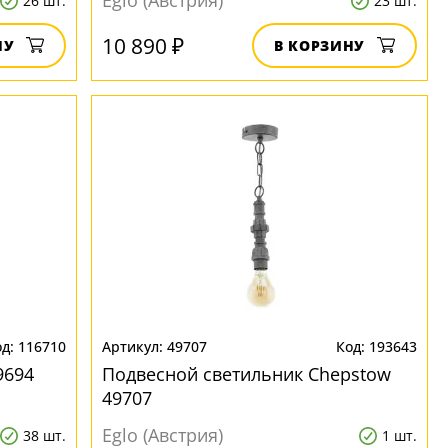
Eglo (Австрия)
26 шт.
23 шт.
10 890 ₽
НУ
В КОРЗИНУ
116710
49707
193643
9694
Подвесной светильник Chepstow
49707
Eglo (Австрия)
38 шт.
1 шт.