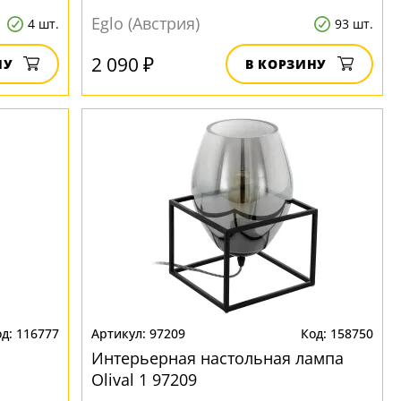
Eglo (Австрия)
4 шт.
93 шт.
2 090 ₽
НУ
В КОРЗИНУ
116777
97209
158750
Интерьерная настольная лампа
Olival 1 97209