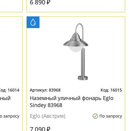
6 890 ₽
16014
83968
16015
чный
Наземный уличный фонарь Eglo
Sindey 83968
Eglo (Австрия)
о запросу
По запросу
7 090 ₽