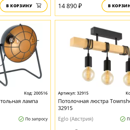
14 890 ₽
В КОРЗИНУ
В КОРЗИ
200516
32915
стольная лампа
Потолочная люстра Townsh
32915
Eglo (Австрия)
По запросу
П