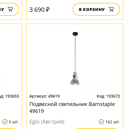
3 690 ₽
НУ
В КОРЗИНУ
193655
49619
193672
Подвесной светильник Barnstaple
49619
Eglo (Австрия)
6 шт.
162 шт.