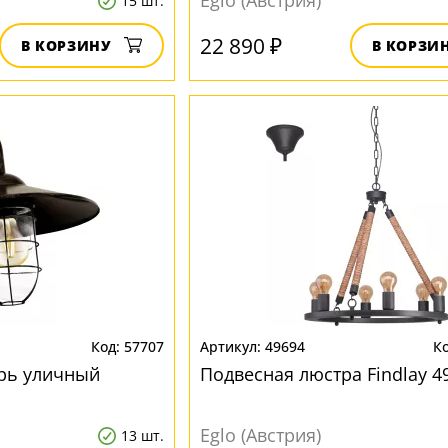
Eglo (Австрия)
15 шт.
22 890 ₽
В КОРЗИНУ
В КОРЗИ
57707
49694
рь уличный
Подвесная люстра Findlay 4
Eglo (Австрия)
13 шт.