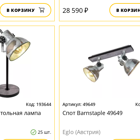
28 590 ₽
В КОРЗИНУ
В КОРЗИ
193644
49649
стольная лампа
Спот Barnstaple 49649
Eglo (Австрия)
25 шт.