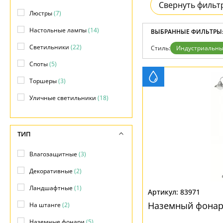
Свернуть фильт
Доставка и оплата
Люстры
(7)
Гарантия
Возврат
Настольные лампы
(14)
ВЫБРАННЫЕ ФИЛЬТРЫ
Отзывы
Установка
Светильники
(22)
Стиль:
Индустриальн
Дизайнерам
Споты
(5)
Бренды
Контакты
Торшеры
(3)
Уличные светильники
(18)
ТИП
Влагозащитные
(3)
Декоративные
(2)
Ландшафтные
(1)
83971
Наземный фонарь
На штанге
(2)
Наземные фонари
(5)