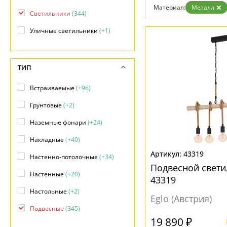
Материал:
Металл
Доставка и оплата
Светильники
(344)
Гарантия
Возврат
Уличные светильники
(+1)
Отзывы
Установка
Дизайнерам
Бренды
ТИП
Контакты
Встраиваемые
(+96)
Грунтовые
(+2)
Наземные фонари
(+24)
Накладные
(+40)
43319
Настенно-потолочные
(+34)
Подвесной свети
Настенные
(+20)
43319
Настольные
(+2)
Eglo (Австрия)
Подвесные
(345)
19 890 ₽
Подсветка объектов
(+24)