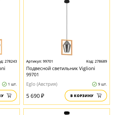
278243
99701
278689
oni
Подвесной светильник Viglioni
99701
Eglo (Австрия)
1 шт.
9 шт.
5 690 ₽
НУ
В КОРЗИНУ