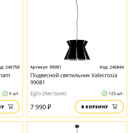
246758
99081
246844
nham
Подвесной светильник Valecrosia
99081
Eglo (Австрия)
6 шт.
123 шт.
7 990 ₽
НУ
В КОРЗИНУ