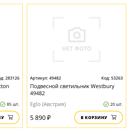
283126
49482
53263
tton
Подвесной светильник Westbury
49482
Eglo (Австрия)
85 шт.
20 шт.
5 890 ₽
НУ
В КОРЗИНУ