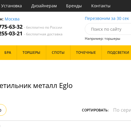
Установка
Дизайнерам
Бренды
Контакты
ы
Перезвоним за 30 сек
н:
Москва
 775-63-32
- бесплатно по России
атегории
 255-03-21
- бесплатная доставка
Например: торшеры
Назначение
Цвет
Особенности
БРА
ТОРШЕРЫ
СПОТЫ
ТОЧЕЧНЫЕ
ПОДСВЕТКИ
тиная
Белые
Бронза
Бренд
инет
Золото
е
Прозрачные
идор и прихожая
Хром
етильник металл Eglo
ня
Черные
с
хожая
Дизайн/Форма
льня
Тарелки
р
СОРТИРОВАТЬ:
Шары
: