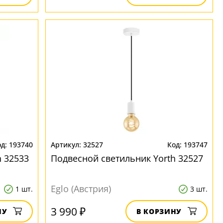
193740
32527
193747
h 32533
Подвесной светильник Yorth 32527
Eglo (Австрия)
1 шт.
3 шт.
3 990 ₽
НУ
В КОРЗИНУ