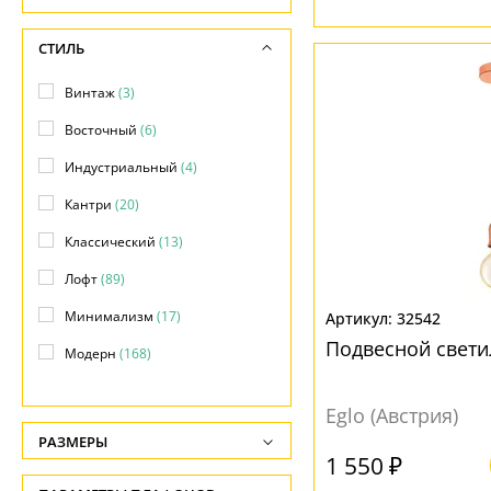
Потолочные
(+49)
СТИЛЬ
Прожекторы
(+1)
Винтаж
(3)
Фасадные
(+29)
Восточный
(6)
Индустриальный
(4)
Кантри
(20)
Классический
(13)
Лофт
(89)
Минимализм
(17)
32542
Подвесной свети
Модерн
(168)
Прованс
(1)
Eglo (Австрия)
Скандинавский
(21)
РАЗМЕРЫ
1 550 ₽
Современный
(96)
Высота, см