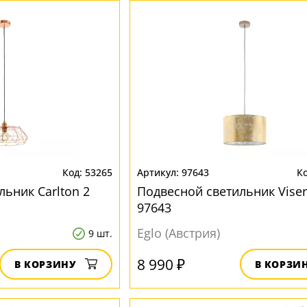
53265
97643
ьник Carlton 2
Подвесной светильник Viser
97643
Eglo (Австрия)
9 шт.
8 990 ₽
В КОРЗИНУ
В КОРЗИ