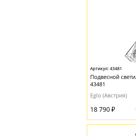
Прозрачный
(58)
Серый
(37)
Синий
(2)
Хром
(3)
Черный
(121)
Шампань
(1)
Янтарный
(7)
43481
Подвесной свет
43481
Eglo (Австрия)
18 790 ₽