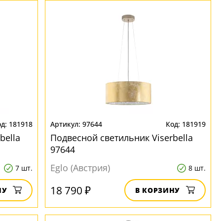
181918
97644
181919
bella
Подвесной светильник Viserbella
97644
Eglo (Австрия)
7 шт.
8 шт.
18 790 ₽
НУ
В КОРЗИНУ