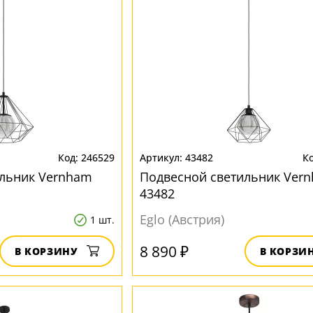
246529
43482
ильник Vernham
Подвесной светильник Ver
43482
Eglo (Австрия)
1 шт.
8 890 ₽
В КОРЗИНУ
В КОРЗИ