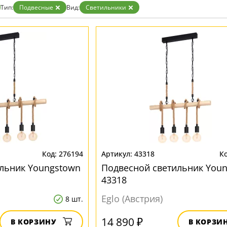
Тип:
Подвесные
Вид:
Светильники
276194
43318
льник Youngstown
Подвесной светильник You
43318
Eglo (Австрия)
8 шт.
14 890 ₽
В КОРЗИНУ
В КОРЗИ