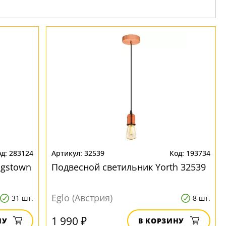
283124
32539
193734
ngstown
Подвесной светильник Yorth 32539
Eglo (Австрия)
31 шт.
8 шт.
1 990 ₽
НУ
В КОРЗИНУ