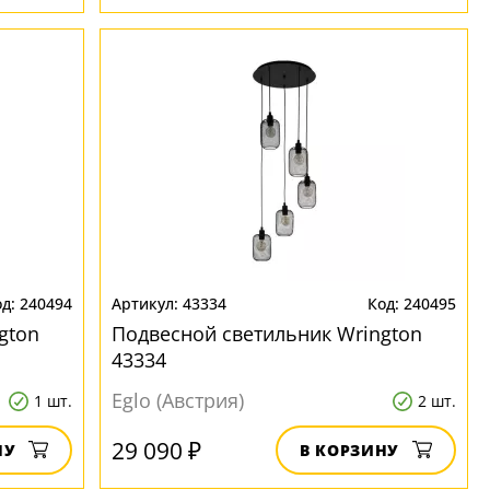
240494
43334
240495
gton
Подвесной светильник Wrington
43334
Eglo (Австрия)
1 шт.
2 шт.
29 090 ₽
НУ
В КОРЗИНУ