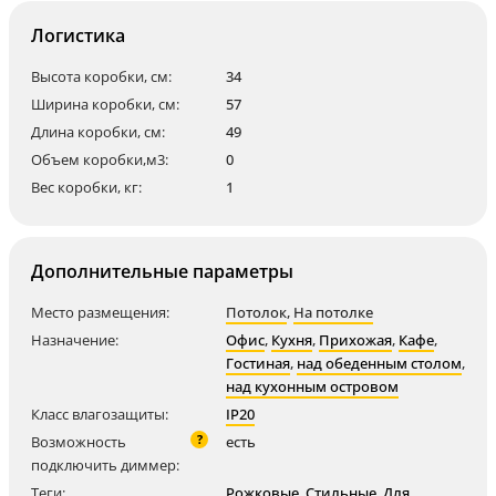
Логистика
Высота коробки, см:
34
Ширина коробки, см:
57
Длина коробки, см:
49
Объем коробки,м3:
0
Вес коробки, кг:
1
Дополнительные параметры
Место размещения:
Потолок
,
На потолке
Назначение:
Офис
,
Кухня
,
Прихожая
,
Кафе
,
Гостиная
,
над обеденным столом
,
над кухонным островом
Класс влагозащиты:
IP20
?
Возможность
есть
подключить диммер:
Теги:
Рожковые
,
Стильные
,
Для