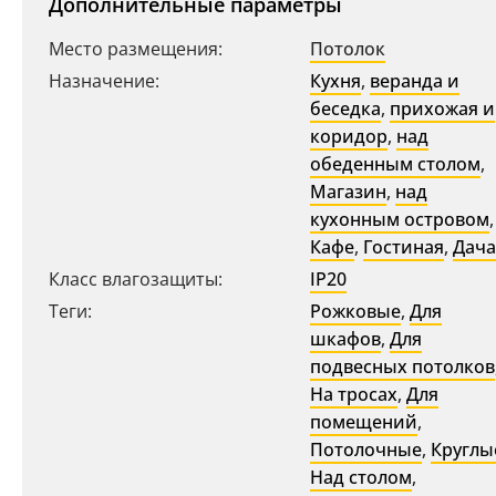
Дополнительные параметры
Место размещения:
Потолок
Назначение:
Кухня
,
веранда и
беседка
,
прихожая и
коридор
,
над
обеденным столом
,
Магазин
,
над
кухонным островом
,
Кафе
,
Гостиная
,
Дача
Класс влагозащиты:
IP20
Ваш регион:
Москва
Теги:
Рожковые
,
Для
+7 (800) 775-63-32
- бесплатно по России
шкафов
,
Для
+7 (495) 255-03-21
подвесных потолков
- бесплатная доставка
На тросах
,
Для
помещений
,
Потолочные
,
Круглы
Над столом
,