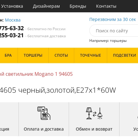
Установка
Дизайнерам
Бренды
Контакты
ы
Перезвоним за 30 сек
н:
Москва
 775-63-32
- бесплатно по России
атегории
 255-03-21
- бесплатная доставка
Например: торшеры
Назначение
Цвет
Особенности
БРА
ТОРШЕРЫ
СПОТЫ
ТОЧЕЧНЫЕ
ПОДСВЕТКИ
тиная
Белые
Бронза
Бренд
инет
Золото
й светильник Mogano 1 94605
е
Прозрачные
идор и прихожая
Хром
94605 черный,золотой,E27x1*60W
ня
Черные
с
хожая
Дизайн/Форма
льня
Тарелки
Шары
кция
Оплата и доставка
Обмен и возврат
У