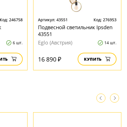
Код: 246758
Артикул: 43551
Код: 276953
к
Подвесной светильник Ipsden
43551
Eglo (Австрия)
6 шт.
14 шт.
16 890 ₽
ИТЬ
КУПИТЬ