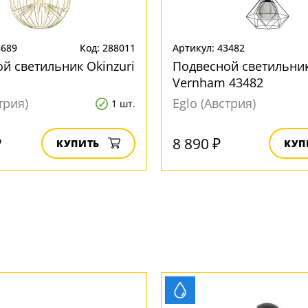
8689
Код: 288011
Артикул: 43482
й светильник Okinzuri
Подвесной светильни
Vernham 43482
трия)
Eglo (Австрия)
1 шт.
₽
8 890 ₽
КУПИТЬ
КУП