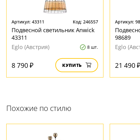
Артикул: 43311
Код: 246557
Артикул: 9
Подвесной светильник Anwick
Подвесно
43311
98689
Eglo (Австрия)
Eglo (Авс
8 шт.
8 790 ₽
21 490 
КУПИТЬ
Похожие по стилю