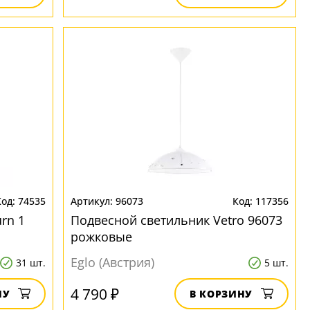
74535
96073
117356
rn 1
Подвесной светильник Vetro 96073
рожковые
Eglo (Австрия)
31 шт.
5 шт.
4 790 ₽
НУ
В КОРЗИНУ