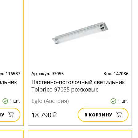
116537
97055
147086
ильник
Настенно-потолочный светильник
Tolorico 97055 рожковые
Eglo (Австрия)
1 шт.
1 шт.
18 790 ₽
НУ
В КОРЗИНУ