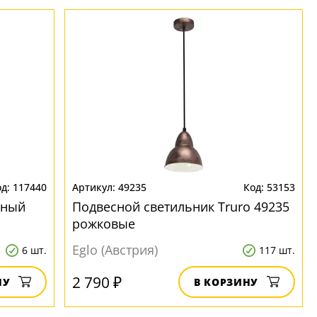
117440
49235
53153
чный
Подвесной светильник Truro 49235
рожковые
Eglo (Австрия)
6 шт.
117 шт.
2 790 ₽
НУ
В КОРЗИНУ