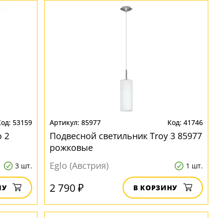
53159
85977
41746
 2
Подвесной светильник Troy 3 85977
рожковые
Eglo (Австрия)
3 шт.
1 шт.
2 790 ₽
НУ
В КОРЗИНУ