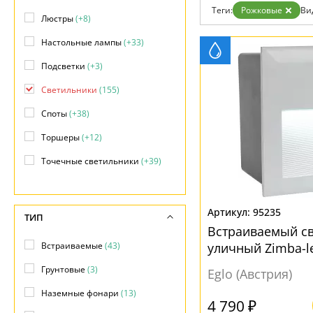
Теги:
Рожковые
Ви
Доставка и оплата
Люстры
(+8)
Гарантия
Возврат
Настольные лампы
(+33)
Отзывы
Установка
Подсветки
(+3)
Дизайнерам
Светильники
(155)
Бренды
Контакты
Споты
(+38)
Торшеры
(+12)
Точечные светильники
(+39)
Трековые системы
(+1)
Уличные светильники
(+63)
95235
ТИП
Встраиваемый с
Встраиваемые
(43)
уличный Zimba-l
рожковые
Грунтовые
(3)
Eglo (Австрия)
Наземные фонари
(13)
4 790 ₽