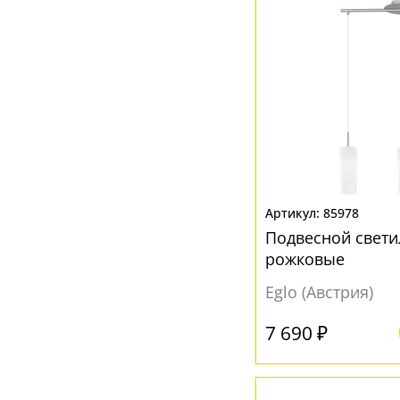
Бежевый
(10)
Белый
(119)
Голубой
(1)
Желтый
(6)
Зеленый
(1)
Золотой
(11)
Клен
(1)
85978
Подвесной свети
Коричневый
(15)
рожковые
Кофейный
(3)
Eglo (Австрия)
Матовый
(1)
7 690 ₽
Медь
(15)
Никель
(12)
Прозрачный
(59)