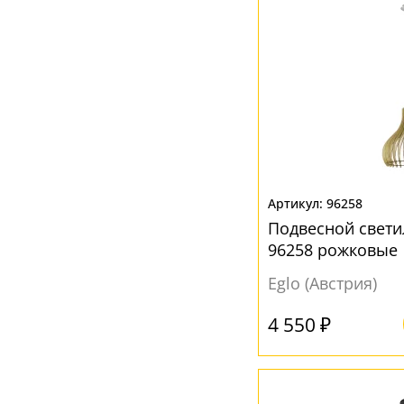
Разноцветный
(1)
Розовый
(1)
Серебро
(1)
Серый
(16)
Фиолетовый
(1)
Хром
(13)
96258
Черный
(30)
Подвесной свети
96258 рожковые
Eglo (Австрия)
4 550 ₽