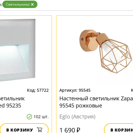
д:
Светильники
57722
95545
ветильник
Настенный светильник Zapa
ed 95235
95545 рожковые
Eglo (Австрия)
102 шт.
1 690 ₽
В КОРЗИНУ
В КОРЗИ