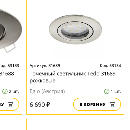
53133
31689
53134
31688
Точечный светильник Tedo 31689
рожковые
Eglo (Австрия)
2 шт.
1 шт.
6 690 ₽
НУ
В КОРЗИНУ