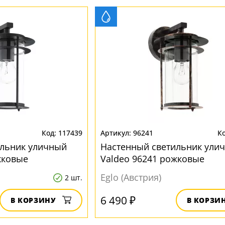
117439
96241
ильник уличный
Настенный светильник ули
жковые
Valdeo 96241 рожковые
Eglo (Австрия)
2 шт.
6 490 ₽
В КОРЗИНУ
В КОРЗИ