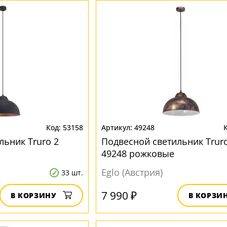
53158
49248
льник Truro 2
Подвесной светильник Truro
49248 рожковые
Eglo (Австрия)
33 шт.
7 990 ₽
В КОРЗИНУ
В КОРЗИ