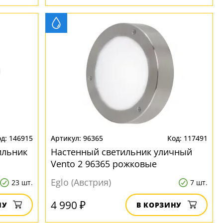
146915
96365
117491
ильник
Настенный светильник уличный
Vento 2 96365 рожковые
Eglo (Австрия)
23 шт.
7 шт.
4 990 ₽
НУ
В КОРЗИНУ