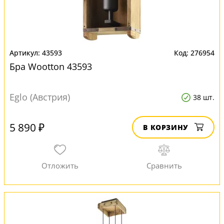
43593
276954
Бра Wootton 43593
Eglo (Австрия)
38 шт.
5 890 ₽
В КОРЗИНУ