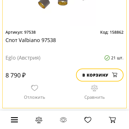
97538
158862
Спот Valbiano 97538
Eglo (Австрия)
21 шт.
8 790 ₽
В КОРЗИНУ