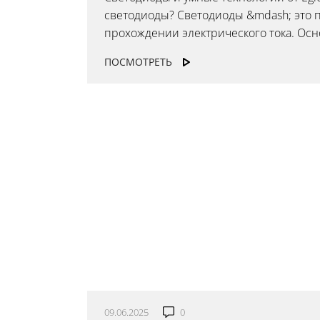
светодиоды? Светодиоды &mdash; это п
прохождении электрического тока. Осн
ПОСМОТРЕТЬ
Ваш регион:
Москва
+7 (800) 775-63-32
- бесплатно по России
+7 (495) 255-03-21
- бесплатная доставка
09.06.2025
0