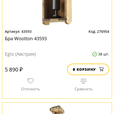
43593
276954
Бра Wootton 43593
Eglo (Австрия)
38 шт.
5 890 ₽
В КОРЗИНУ