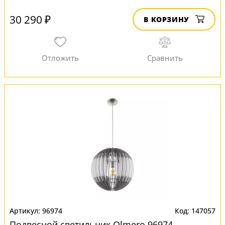
30 290 ₽
В КОРЗИНУ
96974
147057
Подвесной светильник Olmero 96974