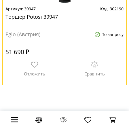
39947
362190
Торшер Potosi 39947
Eglo (Австрия)
По запросу
51 690 ₽
О компании
Cервис