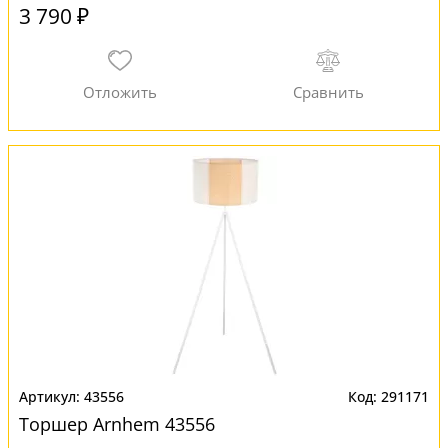
3 790 ₽
43556
291171
Торшер Arnhem 43556