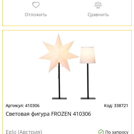
410306
338721
Световая фигура FROZEN 410306
Eglo (Австрия)
По запросу