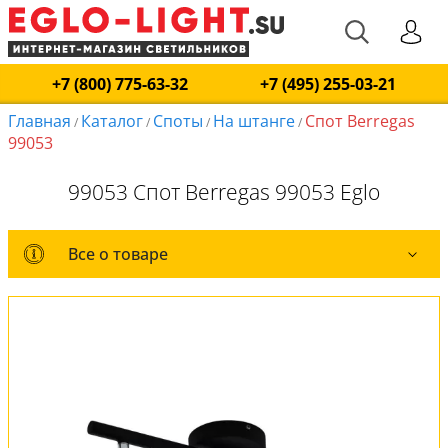
+7 (800) 775-63-32
+7 (495) 255-03-21
Главная
Каталог
Споты
На штанге
Спот Berregas
/
/
/
/
99053
99053 Спот Berregas 99053 Eglo
Все о товаре
Все о товаре
Комплект лампочек
Вся коллекция
Оплата и доставка