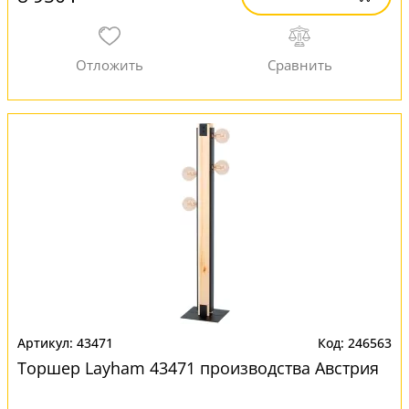
43471
246563
Торшер Layham 43471 производства Австрия