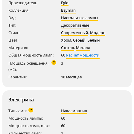
Производитель:
Eglo
Коллекция:
Bayman
Вид:
Настольные лампы
Тип:
Декоративные
Стиль:
Современный
,
Модерн
Цвет:
Хром
,
Серый
,
Белый
Материал:
Стекло
,
Металл
Общая мощность ламп:
60
Расчет мощности
?
Площадь освещения,
3
(м2):
Гарантия:
18 месяцев
Электрика
?
Тип ламп:
Накаливания
Мощность лампы:
60
Мощность ламп, max:
60
Количество ламп:
1