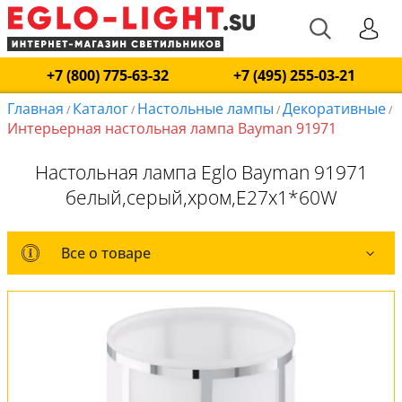
+7 (800) 775-63-32
+7 (495) 255-03-21
Главная
Каталог
Настольные лампы
Декоративные
/
/
/
/
Интерьерная настольная лампа Bayman 91971
Настольная лампа Eglo Bayman 91971
белый,серый,хром,E27x1*60W
Все о товаре
Все о товаре
Комплект лампочек
Вся коллекция