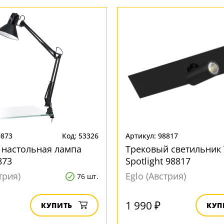
0873
Код: 53326
Артикул: 98817
 настольная лампа
Трековый светильник
873
Spotlight 98817
трия)
Eglo (Австрия)
76 шт.
1 990 ₽
КУПИТЬ
КУП