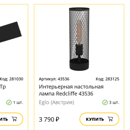
Код: 281030
Артикул: 43536
Код: 283125
 Tp
Интерьерная настольная
лампа Redcliffe 43536
Eglo (Австрия)
1 шт.
3 шт.
3 790 ₽
ИТЬ
КУПИТЬ