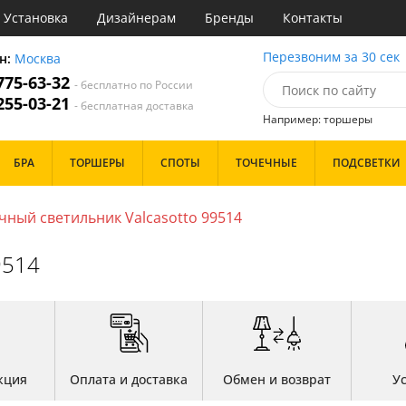
Установка
Дизайнерам
Бренды
Контакты
ы
Перезвоним за 30 сек
н:
Москва
 775-63-32
- бесплатно по России
атегории
 255-03-21
- бесплатная доставка
Например: торшеры
Назначение
Цвет
Особенности
БРА
ТОРШЕРЫ
СПОТЫ
ТОЧЕЧНЫЕ
ПОДСВЕТКИ
тиная
Белые
Бронза
Бренд
инет
Золото
ный светильник Valcasotto 99514
е
Прозрачные
идор и прихожая
Хром
9514
ня
Черные
с
хожая
Дизайн/Форма
льня
Тарелки
Шары
кция
Оплата и доставка
Обмен и возврат
У