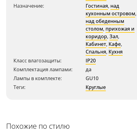
Назначение:
Гостиная
,
над
кухонным островом
,
над обеденным
столом
,
прихожая и
коридор
,
Зал
,
Ваш регион:
Москва
Кабинет
,
Кафе
,
Спальня
,
Кухня
+7 (800) 775-63-32
- бесплатно по России
Класс влагозащиты:
IP20
+7 (495) 255-03-21
- бесплатная доставка
Комплектация лампами:
да
Лампы в комплекте:
GU10
Теги:
Круглые
Похожие по стилю