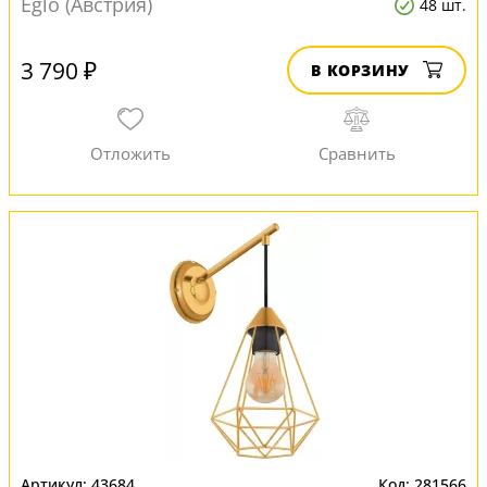
Eglo (Австрия)
48 шт.
3 790 ₽
В КОРЗИНУ
43684
281566