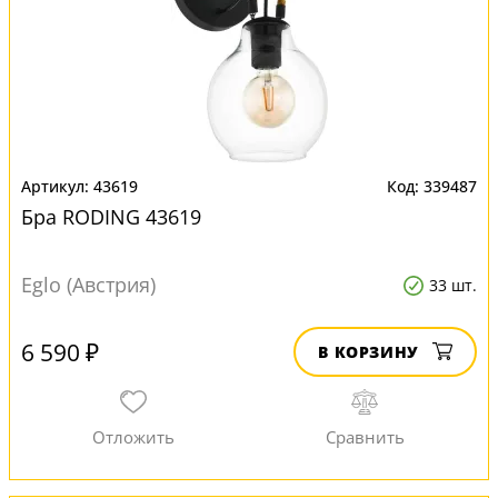
43619
339487
Бра RODING 43619
Eglo (Австрия)
33 шт.
6 590 ₽
В КОРЗИНУ