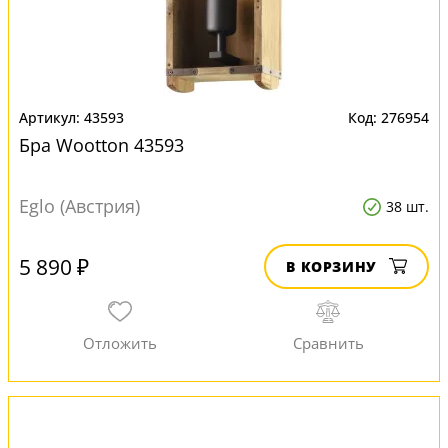
43593
276954
Бра Wootton 43593
Eglo (Австрия)
38 шт.
5 890 ₽
В КОРЗИНУ