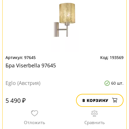
97645
193569
Бра Viserbella 97645
Eglo (Австрия)
60 шт.
5 490 ₽
В КОРЗИНУ