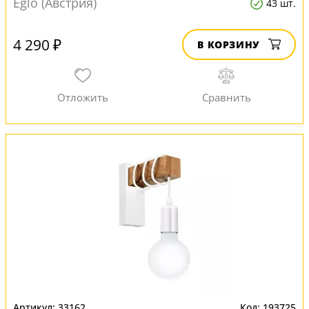
Eglo (Австрия)
43 шт.
4 290 ₽
В КОРЗИНУ
33162
193725