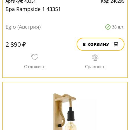
43351
240295
Бра Rampside 1 43351
Eglo (Австрия)
38 шт.
2 890 ₽
В КОРЗИНУ