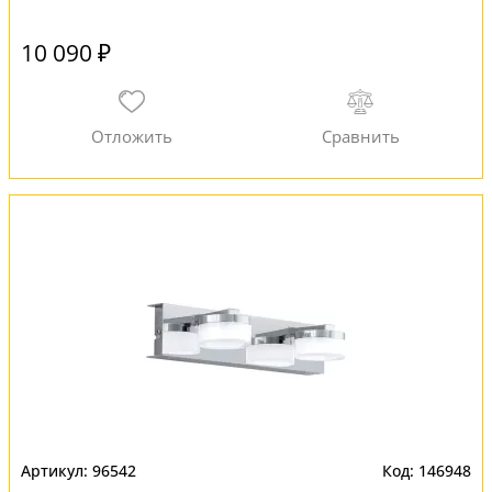
10 090 ₽
96542
146948