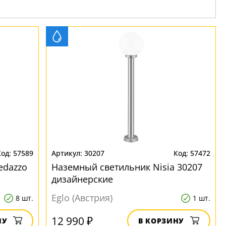
57589
30207
57472
edazzo
Наземный светильник Nisia 30207
дизайнерские
Eglo (Австрия)
8 шт.
1 шт.
12 990 ₽
НУ
В КОРЗИНУ