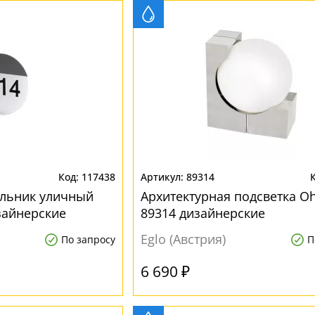
117438
89314
ильник уличный
Архитектурная подсветка Oh
зайнерские
89314 дизайнерские
Eglo (Австрия)
По запросу
П
6 690 ₽