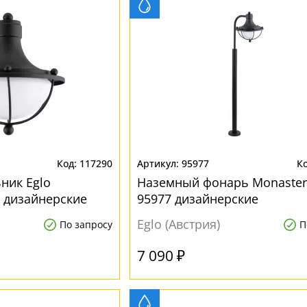
117290
95977
ник Eglo
Наземный фонарь Monaster
6 дизайнерские
95977 дизайнерские
Eglo (Австрия)
По запросу
П
7 090 ₽