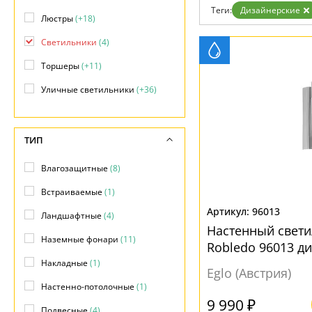
Теги:
Дизайнерские
Доставка и оплата
Люстры
(+18)
Гарантия
Возврат
Светильники
(4)
Отзывы
Установка
Торшеры
(+11)
Дизайнерам
Уличные светильники
(+36)
Бренды
Контакты
ТИП
Влагозащитные
(8)
Встраиваемые
(1)
96013
Ландшафтные
(4)
Настенный свет
Наземные фонари
(11)
Robledo 96013 д
Накладные
(1)
Eglo (Австрия)
Настенно-потолочные
(1)
9 990 ₽
Подвесные
(4)