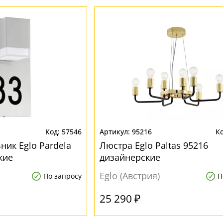
57546
95216
ник Eglo Pardela
Люстра Eglo Paltas 95216
кие
дизайнерские
Eglo (Австрия)
По запросу
П
25 290 ₽