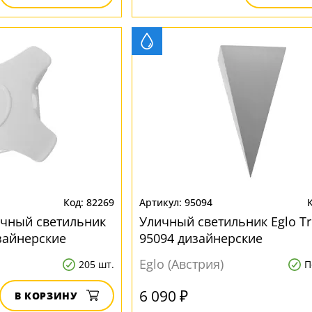
82269
95094
очный светильник
Уличный светильник Eglo Tr
изайнерские
95094 дизайнерские
Eglo (Австрия)
205 шт.
П
6 090 ₽
В КОРЗИНУ