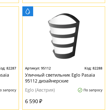
82287
95112
82288
saia
Уличный светильник Eglo Pasaia
95112 дизайнерские
Eglo (Австрия)
о запросу
По запросу
6 590 ₽