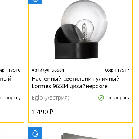
117516
96584
117517
чный
Настенный светильник уличный
Lormes 96584 дизайнерские
Eglo (Австрия)
о запросу
По запросу
1 490 ₽