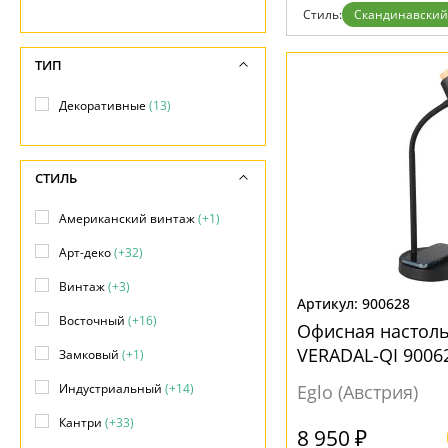
Стиль:
Скандинавский
Доставка и оплата
Гарантия
Возврат
ТИП
Отзывы
Установка
Декоративные
(13)
Дизайнерам
Бренды
Контакты
СТИЛЬ
Американский винтаж
(+1)
Арт-деко
(+32)
Винтаж
(+3)
900628
Восточный
(+16)
Офисная настол
VERADAL-QI 9006
Замковый
(+1)
скандинавском с
Индустриальный
(+14)
Eglo (Австрия)
Кантри
(+33)
8 950 ₽