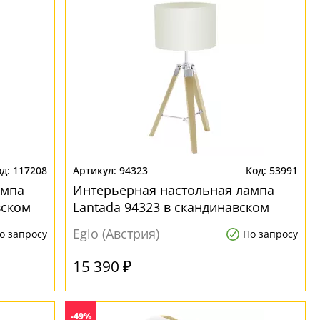
117208
94323
53991
ампа
Интерьерная настольная лампа
вском
Lantada 94323 в скандинавском
стиле
Eglo (Австрия)
о запросу
По запросу
15 390 ₽
-49%