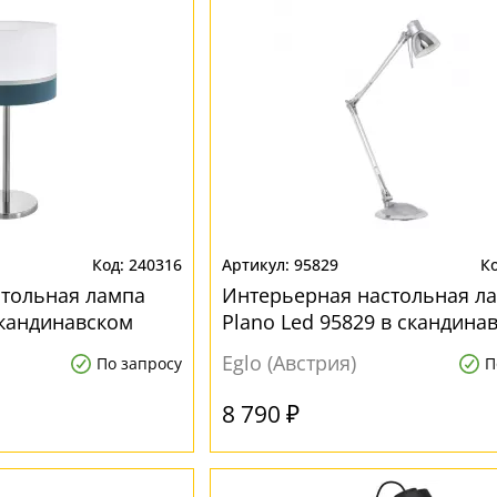
240316
95829
стольная лампа
Интерьерная настольная л
 скандинавском
Plano Led 95829 в скандина
стиле
Eglo (Австрия)
По запросу
П
8 790 ₽