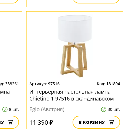
338261
97516
181894
ампа
Интерьерная настольная лампа
Chietino 1 97516 в скандинавском
стиле
Eglo (Австрия)
8 шт.
30 шт.
11 390 ₽
НУ
В КОРЗИНУ