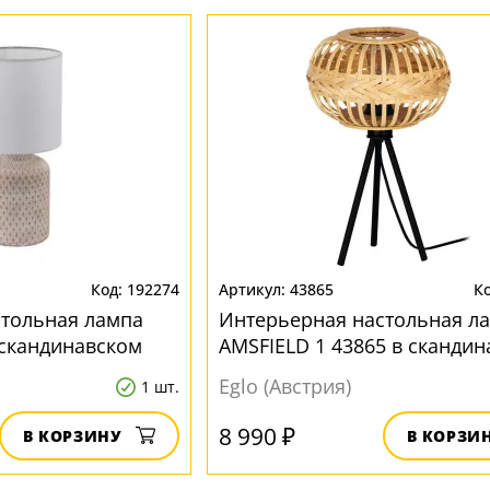
192274
43865
стольная лампа
Интерьерная настольная л
в скандинавском
AMSFIELD 1 43865 в сканди
стиле
Eglo (Австрия)
1 шт.
8 990 ₽
В КОРЗИНУ
В КОРЗИ