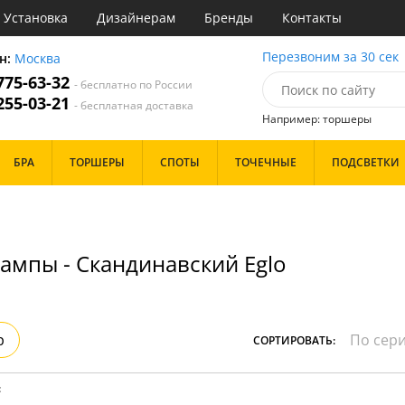
Установка
Дизайнерам
Бренды
Контакты
ы
Перезвоним за 30 сек
н:
Москва
 775-63-32
- бесплатно по России
атегории
 255-03-21
- бесплатная доставка
Например: торшеры
Назначение
Цвет
Особенности
БРА
ТОРШЕРЫ
СПОТЫ
ТОЧЕЧНЫЕ
ПОДСВЕТКИ
тиная
Белые
Бронза
Бренд
инет
Золото
е
Прозрачные
идор и прихожая
Хром
ампы - Скандинавский Eglo
ня
Черные
с
хожая
Дизайн/Форма
льня
Тарелки
р
СОРТИРОВАТЬ:
Шары
: