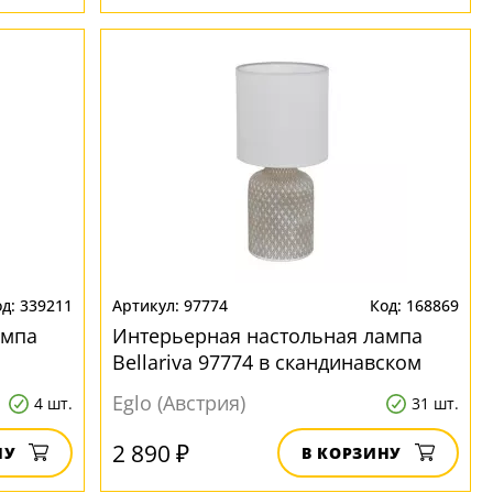
339211
97774
168869
ампа
Интерьерная настольная лампа
Bellariva 97774 в скандинавском
стиле
Eglo (Австрия)
4 шт.
31 шт.
2 890 ₽
НУ
В КОРЗИНУ