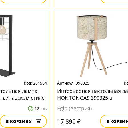
281564
390325
стольная лампа
Интерьерная настольная л
кандинавском стиле
HONTONGAS 390325 в
скандинавском стиле
Eglo (Австрия)
12 шт.
17 890 ₽
В КОРЗИНУ
В КОРЗИ