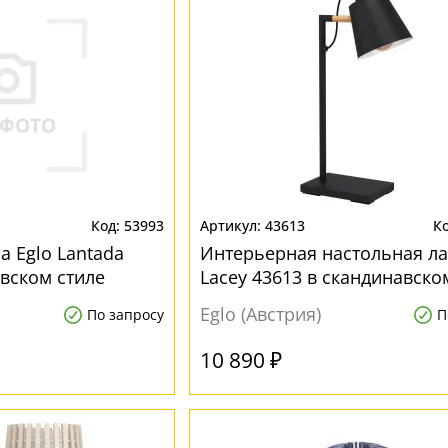
53993
43613
а Eglo Lantada
Интерьерная настольная л
авском стиле
Lacey 43613 в скандинавско
Eglo (Австрия)
По запросу
П
10 890 ₽