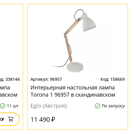
338144
96957
158669
ампа
Интерьерная настольная лампа
навском
Torona 1 96957 в скандинавском
стиле
Eglo (Австрия)
11 шт.
По запросу
11 490 ₽
НУ