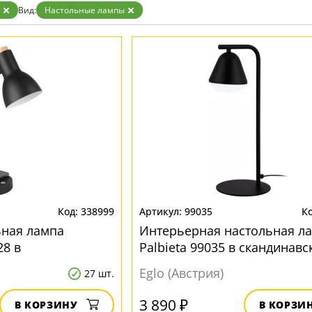
Вид:
Настольные лампы
338999
99035
ьная лампа
Интерьерная настольная л
28 в
Palbieta 99035 в скандинав
тиле
стиле
Eglo (Австрия)
27 шт.
3 890 ₽
В КОРЗИНУ
В КОРЗИ