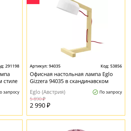
291198
94035
53856
ампа
Офисная настольная лампа Eglo
м стиле
Gizzera 94035 в скандинавском
стиле
Eglo (Австрия)
о запросу
По запросу
5 890 ₽
2 990 ₽