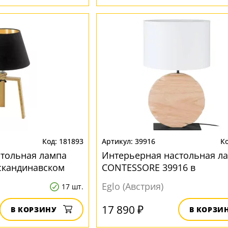
181893
39916
стольная лампа
Интерьерная настольная л
 скандинавском
CONTESSORE 39916 в
скандинавском стиле
Eglo (Австрия)
17 шт.
17 890 ₽
В КОРЗИНУ
В КОРЗИ