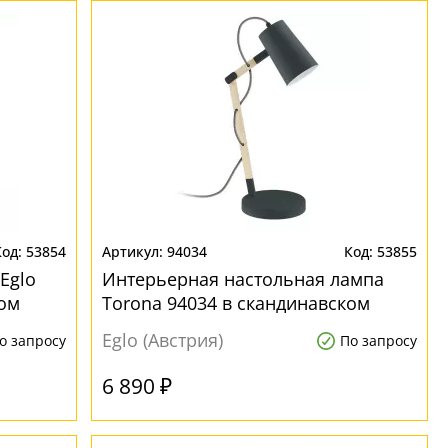
53854
94034
53855
Eglo
Интерьерная настольная лампа
ком
Torona 94034 в скандинавском
стиле
Eglo (Австрия)
о запросу
По запросу
6 890 ₽