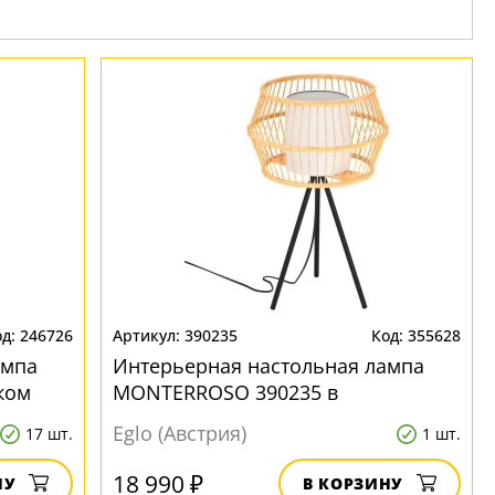
246726
390235
355628
ампа
Интерьерная настольная лампа
ском
MONTERROSO 390235 в
скандинавском стиле
Eglo (Австрия)
17 шт.
1 шт.
18 990 ₽
НУ
В КОРЗИНУ