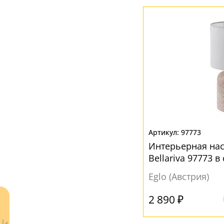
Пластик
(11)
Сталь
(1)
Стекло
(1)
Текстиль
(6)
Ткань
(7)
ЦВЕТ ПЛАФОНОВ
Бежевый
(4)
97773
Интерьерная на
Белый
(21)
Bellariva 97773 
Желтый
(1)
стиле
Eglo (Австрия)
Зеленый
(1)
Коричневый
(4)
2 890 ₽
Кремовый
(2)