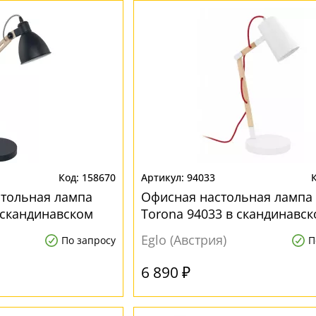
158670
94033
стольная лампа
Офисная настольная лампа 
 скандинавском
Torona 94033 в скандинавс
стиле
Eglo (Австрия)
По запросу
П
6 890 ₽