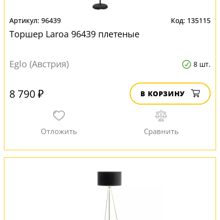
96439
135115
Торшер Laroa 96439 плетеные
Eglo (Австрия)
8 шт.
8 790 ₽
В КОРЗИНУ