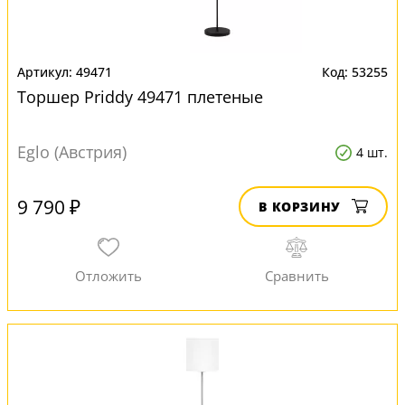
49471
53255
Торшер Priddy 49471 плетеные
Eglo (Австрия)
4 шт.
9 790 ₽
В КОРЗИНУ