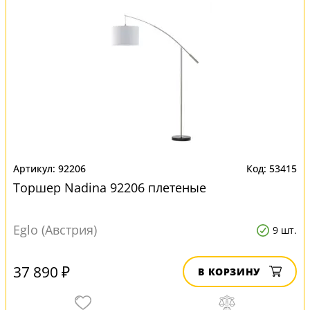
92206
53415
Торшер Nadina 92206 плетеные
Eglo (Австрия)
9 шт.
37 890 ₽
В КОРЗИНУ