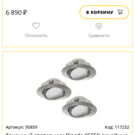
6 890 ₽
В КОРЗИНУ
95859
117232