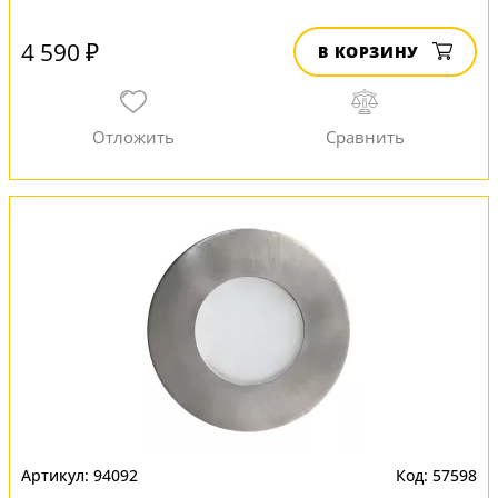
4 590 ₽
В КОРЗИНУ
94092
57598