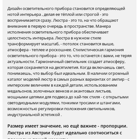
Дизайн осветительного прибора становится определяющей
нотой интерьера , делая ее тёплой или строгой - это
воспринимается сразу. Люстра - это то, на что обращают
внимание в первую очередь в пространстве. Манера
исполнения осветительного прибора обеспечивает
целостность интерьера. Люстра в нужном стиле
трансформирует масштаб, - потолок становится выше,
атмосфера - теплее и роскошнее. Стилистическая гармония
осветительного прибора - это то, что останется с вами, не теряя
актуальности. Гармоничный светильник создает атмосферу,
которая сохраняется на десятилетия. Когда включаешь свет,
понимаешь, что выбор был идеальным. В наличии огромный
каталог моделей люстр в самых разных вариантах от ампир - с
имперским величием в каждой детали, использованием
медальонов, золоченых венков и акантовых листьев,
мощными цепями для подвеса до хай-тек стиля - с открытыми
светодиодными модулями, тонкими тросами и штангами,
возможностью регулировки положения светильников,
индустриальной эстетикой .
Размер имеет значение, но ещё важнее - пропорции.
Люстра из Австрии будет идеально соотноситься с