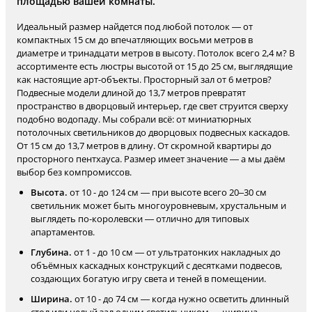
площадью вашей комнаты.
Идеальный размер найдется под любой потолок — от
компактных 15 см до впечатляющих восьми метров в
диаметре и тринадцати метров в высоту. Потолок всего 2,4 м? В
ассортименте есть люстры высотой от 15 до 25 см, выглядящие
как настоящие арт-объекты. Просторный зал от 6 метров?
Подвесные модели длиной до 13,7 метров превратят
пространство в дворцовый интерьер, где свет струится сверху
подобно водопаду. Мы собрали всё: от миниатюрных
потолочных светильников до дворцовых подвесных каскадов.
От 15 см до 13,7 метров в длину. От скромной квартиры до
просторного пентхауса. Размер имеет значение — а мы даём
выбор без компромиссов.
Высота.
от 10 - до 124 см — при высоте всего 20–30 см
светильник может быть многоуровневым, хрустальным и
выглядеть по-королевски — отлично для типовых
апартаментов.
Глубина.
от 1 - до 10 см — от ультратонких накладных до
объёмных каскадных конструкций с десятками подвесов,
создающих богатую игру света и теней в помещении.
Ширина.
от 10 - до 74 см — когда нужно осветить длинный