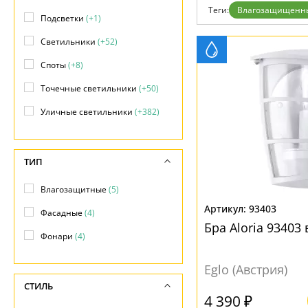
Теги:
Влагозащищенн
Доставка и оплата
Подсветки
(+1)
Гарантия
Возврат
Светильники
(+52)
Отзывы
Установка
Споты
(+8)
Дизайнерам
Точечные светильники
(+50)
Бренды
Контакты
Уличные светильники
(+382)
ТИП
Влагозащитные
(5)
93403
Фасадные
(4)
Бра Aloria 9340
Фонари
(4)
Eglo (Австрия)
СТИЛЬ
4 390 ₽