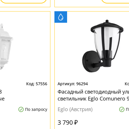
57556
96294
8
Фасадный светодиодный у
ые
светильник Eglo Comunero 
влагозащищенные
Eglo (Австрия)
По запросу
П
3 790 ₽