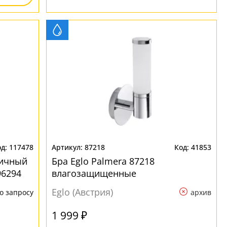
117478
87218
41853
личный
Бра Eglo Palmera 87218
96294
влагозащищенные
Eglo (Австрия)
о запросу
архив
1 999 ₽