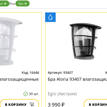
ые
Вид:
Бра
16446
93407
3 влагозащищенные
Бра Aloria 93407 влагозащ
Eglo (Австрия)
30 шт.
3 990 ₽
В КОРЗИНУ
В КОРЗИ