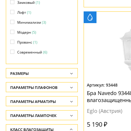
Замковый
(1)
Лофт
(1)
Минимализм
(3)
Модерн
(5)
Прованс
(1)
Современный
(6)
РАЗМЕРЫ
Высота, см
93448
ПАРАМЕТРЫ ПЛАФОНОВ
-
Бра Navedo 9344
влагозащищенн
ФОРМА ПЛАФОНА
ПАРАМЕТРЫ АРМАТУРЫ
Глубина, см
-
Eglo (Австрия)
Декоративный
(4)
ЦВЕТ АРМАТУРЫ
ПАРАМЕТРЫ ЛАМПОЧЕК
Ширина, см
Цилиндр
(3)
5 190 ₽
Количество ламп
Белый
(2)
КЛАСС ВЛАГОЗАЩИТЫ
-