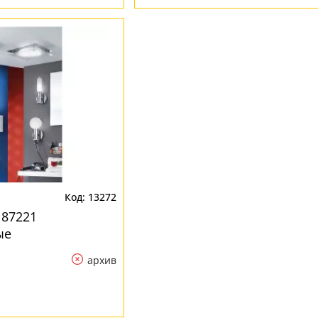
13272
 87221
ые
архив