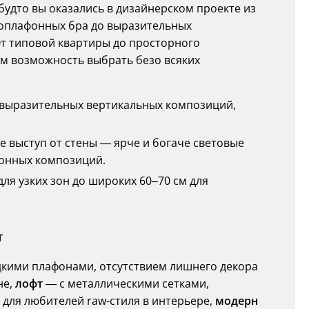
будто вы оказались в дизайнерском проекте из
дноплафонных бра до выразительных
От типовой квартиры до просторного
ём возможность выбрать безо всяких
о выразительных вертикальных композиций,
е выступ от стены — ярче и богаче световые
онных композиций.
для узких зон до широких 60–70 см для
т
кими плафонами, отсутствием лишнего декора
не,
лофт
— с металлическими сетками,
для любителей raw-стиля в интерьере,
модерн