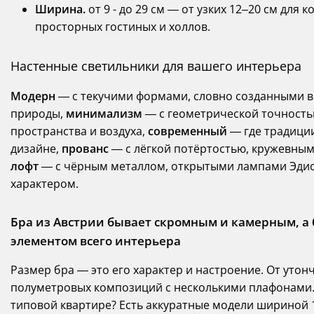
Ширина.
от 9 - до 29 см — от узких 12–20 см для
просторных гостиных и холлов.
Настенные светильники для вашего интерьера
Модерн
— с текучими формами, словно созданными ве
природы,
минимализм
— с геометрической точност
пространства и воздуха,
современный
— где традици
дизайне,
прованс
— с лёгкой потёртостью, кружевны
лофт
— с чёрным металлом, открытыми лампами Эди
характером.
Бра из Австрии бывает скромным и камерным, 
элементом всего интерьера
Размер бра — это его характер и настроение. От уто
полуметровых композиций с несколькими плафонами.
типовой квартире? Есть аккуратные модели шириной 1