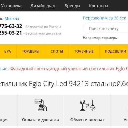
Установка
Дизайнерам
Бренды
Контакты
ы
Перезвоним за 30 сек
н:
Москва
 775-63-32
- бесплатно по России
атегории
 255-03-21
- бесплатная доставка
Например: торшеры
Назначение
Цвет
Особенности
БРА
ТОРШЕРЫ
СПОТЫ
ТОЧЕЧНЫЕ
ПОДСВЕТКИ
тиная
Белые
Бронза
Бренд
инет
Золото
ные
Фасадный светодиодный уличный светильник Eglo Ci
/
е
Прозрачные
идор и прихожая
Хром
ильник Eglo City Led 94213 стальной,
ня
Черные
с
хожая
Дизайн/Форма
льня
Тарелки
Шары
кция
Оплата и доставка
Обмен и возврат
У