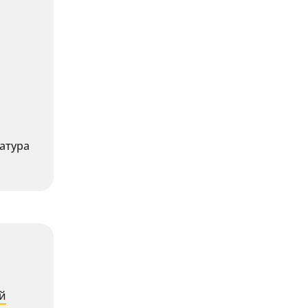
атура
й