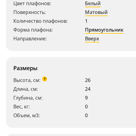
Цвет плафонов:
Белый
Поверхность:
Матовый
Количество плафонов:
1
Форма плафона:
Прямоугольник
Направление:
Вверх
Размеры
?
Высота, см:
26
Длина, см:
24
Глубина, см:
9
Ваш регион:
Москва
Вес, кг:
0
+7 (800) 775-63-32
- бесплатно по России
Объем, м3:
0
+7 (495) 255-03-21
- бесплатная доставка