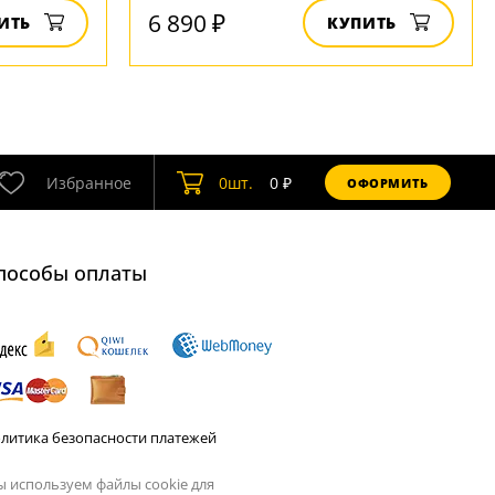
6 890 ₽
ИТЬ
КУПИТЬ
Избранное
0
шт.
0
₽
ОФОРМИТЬ
пособы оплаты
литика безопасности платежей
 используем файлы cookie для