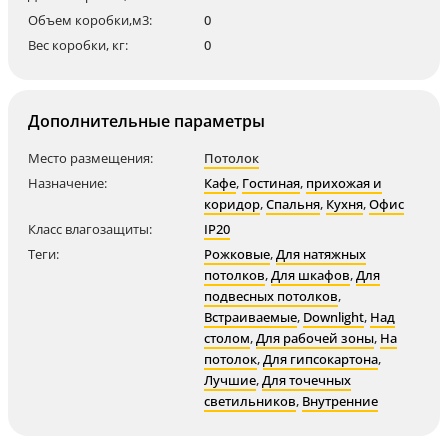
Объем коробки,м3:
0
Вес коробки, кг:
0
Дополнительные параметры
Место размещения:
Потолок
Назначение:
Кафе
,
Гостиная
,
прихожая и
коридор
,
Спальня
,
Кухня
,
Офис
Класс влагозащиты:
IP20
Теги:
Рожковые
,
Для натяжных
потолков
,
Для шкафов
,
Для
подвесных потолков
,
Встраиваемые
,
Downlight
,
Над
столом
,
Для рабочей зоны
,
На
потолок
,
Для гипсокартона
,
Лучшие
,
Для точечных
светильников
,
Внутренние