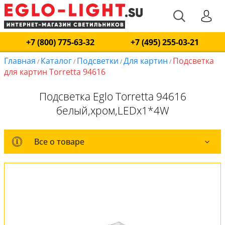
+7 (800) 775-63-32
+7 (495) 255-03-21
Главная
Каталог
Подсветки
Для картин
Подсветка
/
/
/
/
для картин Torretta 94616
Подсветка Eglo Torretta 94616
белый,хром,LEDx1*4W
Все о товаре
Все о товаре
Комплект лампочек
Вся коллекция