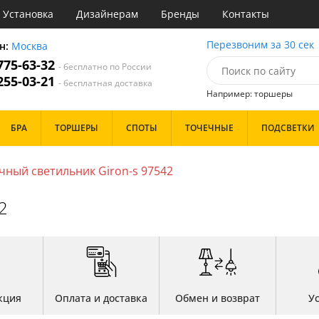
Установка
Дизайнерам
Бренды
Контакты
ы
Перезвоним за 30 сек
н:
Москва
 775-63-32
- бесплатно по России
атегории
 255-03-21
- бесплатная доставка
Например: торшеры
Назначение
Цвет
Особенности
БРА
ТОРШЕРЫ
СПОТЫ
ТОЧЕЧНЫЕ
ПОДСВЕТКИ
тиная
Белые
Бронза
Бренд
инет
Золото
ный светильник Giron-s 97542
е
Прозрачные
идор и прихожая
Хром
2
ня
Черные
с
хожая
Дизайн/Форма
льня
Тарелки
Шары
кция
Оплата и доставка
Обмен и возврат
У