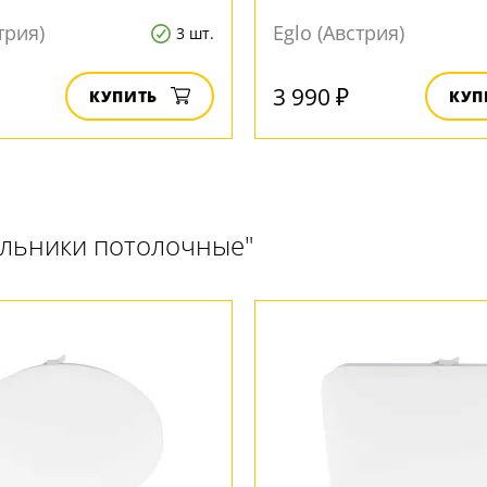
трия)
Eglo (Австрия)
3 шт.
3 990 ₽
КУПИТЬ
КУП
ильники потолочные"