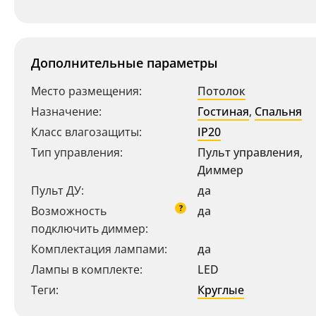
Дополнительные параметры
Место размещения:
Потолок
Назначение:
Гостиная
,
Спальня
Класс влагозащиты:
IP20
Ваш регион:
Москва
Тип управления:
Пульт управления,
+7 (800) 775-63-32
Диммер
- бесплатно по России
+7 (495) 255-03-21
Пульт ДУ:
да
- бесплатная доставка
?
Возможность
да
подключить диммер:
Комплектация лампами:
да
Лампы в комплекте:
LED
Теги:
Круглые