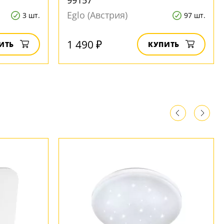
99157
Eglo (Австрия)
3 шт.
97 шт.
1 490 ₽
ИТЬ
КУПИТЬ