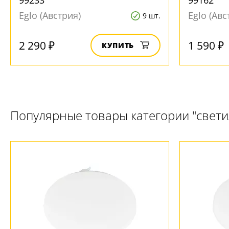
99233
99162
Eglo (Австрия)
Eglo (Авс
9 шт.
2 290 ₽
1 590 ₽
КУПИТЬ
Популярные товары категории "свет