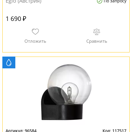
Eglo (Австрия)
По запросу
1 690 ₽
96584
117517