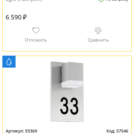
6 590 ₽
93369
57546