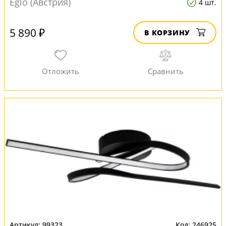
Eglo (Австрия)
4 шт.
5 890 ₽
В КОРЗИНУ
99323
246925