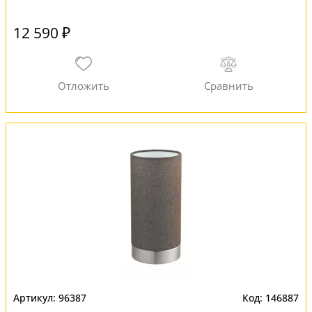
12 590 ₽
96387
146887