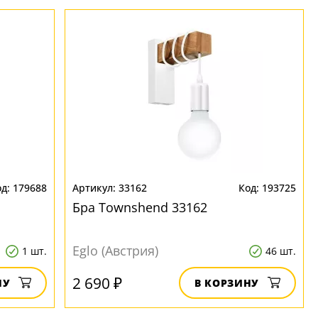
179688
33162
193725
Бра Townshend 33162
Eglo (Австрия)
1 шт.
46 шт.
2 690 ₽
НУ
В КОРЗИНУ