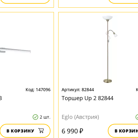
147096
82844
3
Торшер Up 2 82844
Eglo (Австрия)
2 шт.
6 990 ₽
В КОРЗИНУ
В КОРЗИ