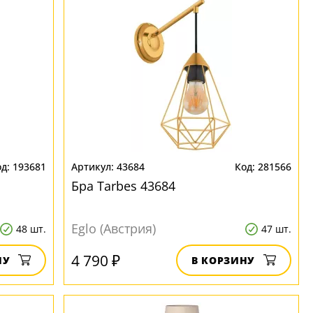
193681
43684
281566
Бра Tarbes 43684
Eglo (Австрия)
48 шт.
47 шт.
4 790 ₽
НУ
В КОРЗИНУ