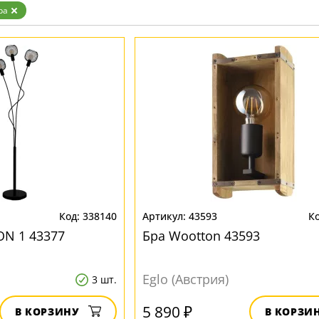
ра
338140
43593
N 1 43377
Бра Wootton 43593
Eglo (Австрия)
3 шт.
5 890 ₽
В КОРЗИНУ
В КОРЗИ