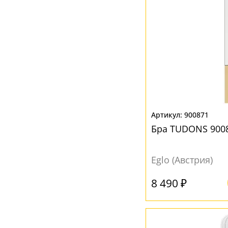
Медь
(1)
Натуральный
(1)
Прозрачный
(10)
Розовый
(1)
Серебро
(1)
Серый
(10)
Черный
(34)
900871
Бра TUDONS 900
Шампань
(1)
Eglo (Австрия)
8 490 ₽