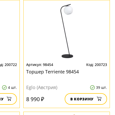
200722
98454
200723
Торшер Terriente 98454
Eglo (Австрия)
4 шт.
39 шт.
8 990 ₽
НУ
В КОРЗИНУ