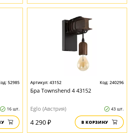
52985
43152
240296
Бра Townshend 4 43152
Eglo (Австрия)
16 шт.
43 шт.
4 290 ₽
НУ
В КОРЗИНУ