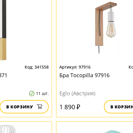
341558
97916
871
Бра Tocopilla 97916
Eglo (Австрия)
11 шт.
1 890 ₽
В КОРЗИНУ
В КОРЗИ