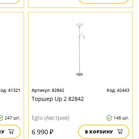
41321
82842
42443
Торшер Up 2 82842
Eglo (Австрия)
247 шт.
148 шт.
6 990 ₽
НУ
В КОРЗИНУ