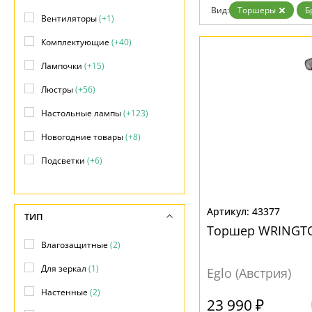
Вид:
Торшеры
Б
Доставка и оплата
Вентиляторы
(+1)
Гарантия
Возврат
Комплектующие
(+40)
Отзывы
Установка
Лампочки
(+15)
Дизайнерам
Люстры
(+56)
Бренды
Контакты
Настольные лампы
(+123)
Новогодние товары
(+8)
Подсветки
(+6)
Светильники
(+635)
Светодиодная подсветка
(+5)
43377
ТИП
Торшер WRINGTO
Споты
(+90)
Влагозащитные
(2)
Торшеры
(47)
Для зеркал
(1)
Eglo (Австрия)
Точечные светильники
(+201)
Настенные
(2)
23 990 ₽
Трековые системы
(+17)