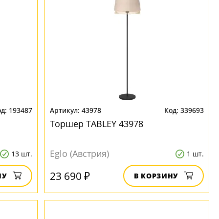
193487
43978
339693
Торшер TABLEY 43978
Eglo (Австрия)
13 шт.
1 шт.
23 690 ₽
НУ
В КОРЗИНУ