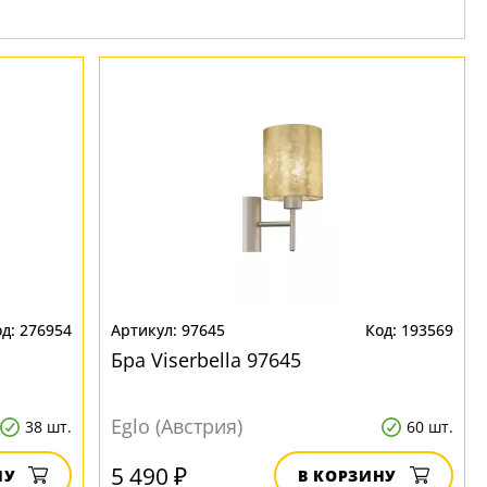
276954
97645
193569
Бра Viserbella 97645
Eglo (Австрия)
38 шт.
60 шт.
5 490 ₽
НУ
В КОРЗИНУ