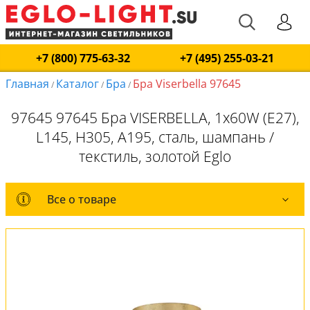
+7 (800) 775-63-32
+7 (495) 255-03-21
Главная
Каталог
Бра
Бра Viserbella 97645
/
/
/
97645 97645 Бра VISERBELLA, 1х60W (E27),
L145, H305, A195, cталь, шампань /
текстиль, золотой Eglo
Все о товаре
Все о товаре
Комплект лампочек
Вся коллекция