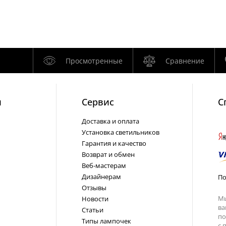
Просмотренные
Сравнение
и
Cервис
С
Доставка и оплата
Установка светильников
Гарантия и качество
Возврат и обмен
Веб-мастерам
Дизайнерам
По
Отзывы
Мы
Новости
ва
Статьи
по
Типы лампочек
с
п