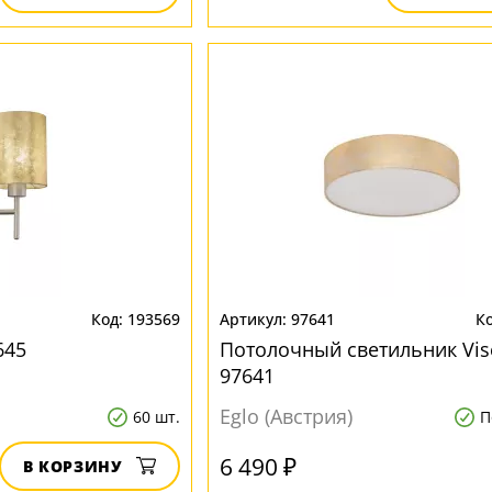
193569
97641
645
Потолочный светильник Vise
97641
Eglo (Австрия)
60 шт.
П
6 490 ₽
В КОРЗИНУ