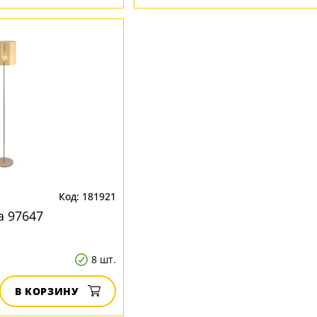
181921
a 97647
8 шт.
В КОРЗИНУ