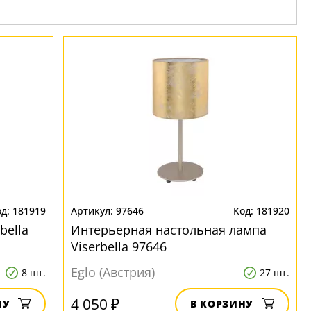
181919
97646
181920
bella
Интерьерная настольная лампа
Viserbella 97646
Eglo (Австрия)
8 шт.
27 шт.
4 050 ₽
НУ
В КОРЗИНУ