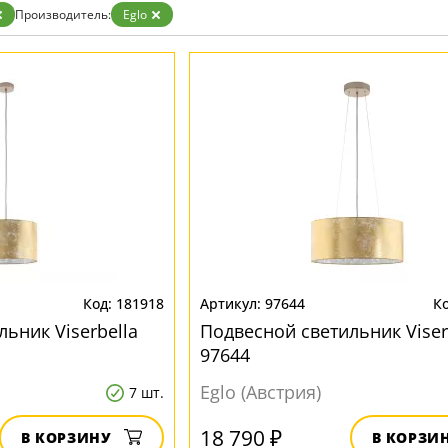
Производитель:
Eglo
181918
97644
ьник Viserbella
Подвесной светильник Viser
97644
Eglo (Австрия)
7 шт.
18 790 ₽
В КОРЗИНУ
В КОРЗИ