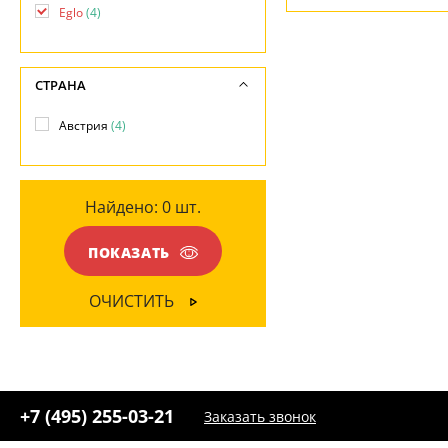
Ваш регион:
Москва
Eglo
(4)
+7 (800) 775-63-32
Матовый
(1)
- бесплатно по России
МАТЕРИАЛ
+7 (495) 255-03-21
- бесплатная доставка
Пластик
(4)
СТРАНА
Австрия
(4)
ЦВЕТ ПЛАФОНОВ
Белый
(2)
Найдено:
0
шт.
Матовый
(2)
ПОКАЗАТЬ
ОЧИСТИТЬ
+7 (495) 255-03-21
Заказать звонок