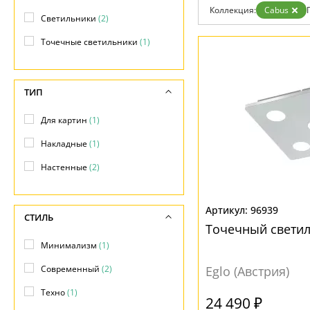
Коллекция:
Cabus
Доставка и оплата
Светильники
(2)
Гарантия
Возврат
Точечные светильники
(1)
Отзывы
Установка
Дизайнерам
Бренды
ТИП
Контакты
Для картин
(1)
Накладные
(1)
Настенные
(2)
96939
СТИЛЬ
Точечный светил
Минимализм
(1)
Современный
(2)
Eglo (Австрия)
Техно
(1)
24 490 ₽