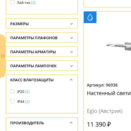
Хай-тек
(2)
РАЗМЕРЫ
Высота, см
ПАРАМЕТРЫ ПЛАФОНОВ
-
ФОРМА ПЛАФОНА
ПАРАМЕТРЫ АРМАТУРЫ
Глубина, см
-
другая
(2)
ЦВЕТ АРМАТУРЫ
ПАРАМЕТРЫ ЛАМПОЧЕК
Ширина, см
квадратная
(1)
Количество ламп
Хром
(4)
КЛАСС ВЛАГОЗАЩИТЫ
-
-
96938
ПОВЕРХНОСТЬ
Длина, см
IP20
(2)
МАТЕРИАЛ
Настенный свети
Общая мощность ламп
-
Матовый
(1)
IP44
(2)
-
Металл
(3)
Eglo (Австрия)
Напряжение
Сталь
(1)
НАПРАВЛЕНИЕ
-
11 390 ₽
ПРОИЗВОДИТЕЛЬ
Вниз
(1)
ПОВЕРХНОСТЬ