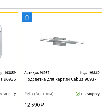
193859
96937
193860
s 96936
Подсветка для картин Cabus 96937
Eglo (Австрия)
о запросу
По запросу
12 590 ₽