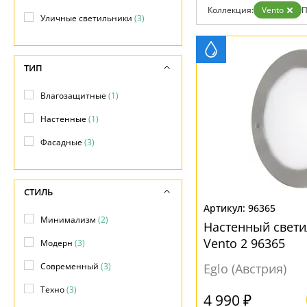
Коллекция:
Vento
П
Доставка и оплата
Уличные светильники
(3)
Гарантия
Возврат
Отзывы
Установка
ТИП
Дизайнерам
Бренды
Влагозащитные
(1)
Контакты
Настенные
(1)
Фасадные
(3)
СТИЛЬ
96365
Минимализм
(2)
Настенный свет
Vento 2 96365
Модерн
(3)
Современный
(3)
Eglo (Австрия)
Техно
(3)
4 990 ₽