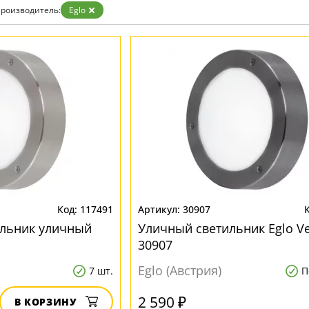
роизводитель:
Eglo
117491
30907
ильник уличный
Уличный светильник Eglo V
30907
Eglo (Австрия)
7 шт.
П
2 590 ₽
В КОРЗИНУ