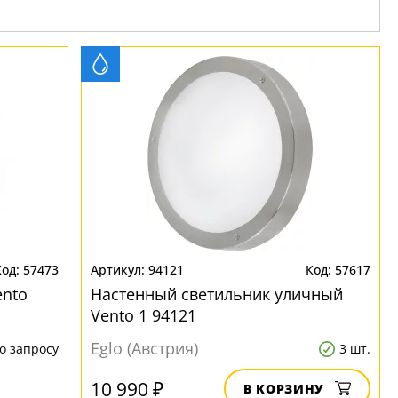
57473
94121
57617
ento
Настенный светильник уличный
Vento 1 94121
Eglo (Австрия)
о запросу
3 шт.
10 990 ₽
В КОРЗИНУ