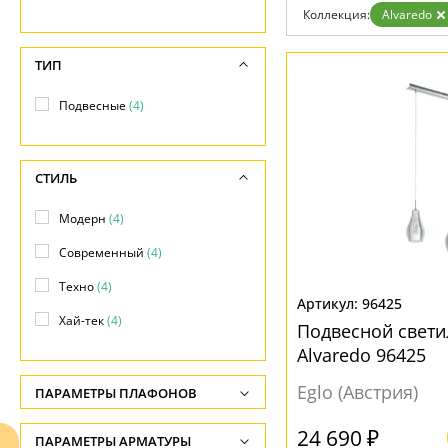
Коллекция:
Alvaredo
Доставка и оплата
Гарантия
Возврат
ТИП
Отзывы
Установка
Подвесные
(4)
Дизайнерам
Бренды
Контакты
СТИЛЬ
Модерн
(4)
Современный
(4)
Техно
(4)
96425
Хай-тек
(4)
Подвесной свети
Alvaredo 96425
Eglo (Австрия)
ПАРАМЕТРЫ ПЛАФОНОВ
24 690 ₽
ФОРМА ПЛАФОНА
ПАРАМЕТРЫ АРМАТУРЫ