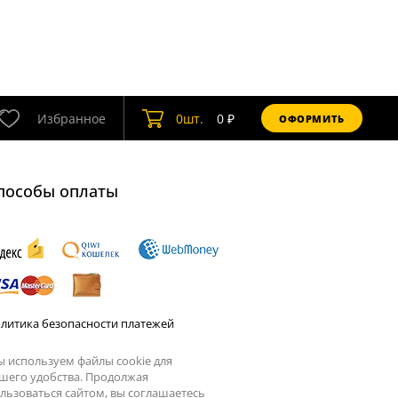
Избранное
0
шт.
0
₽
ОФОРМИТЬ
пособы оплаты
литика безопасности платежей
 используем файлы cookie для
шего удобства. Продолжая
льзоваться сайтом, вы соглашаетесь