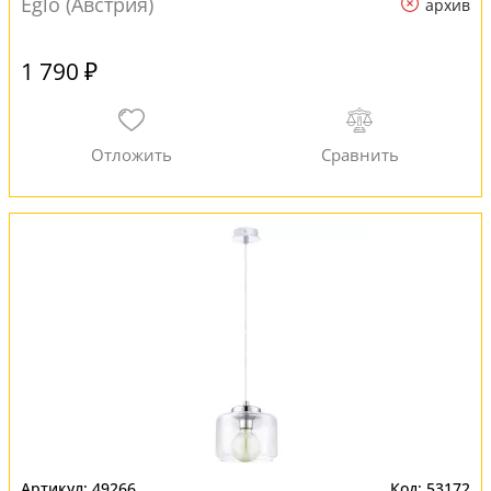
Eglo (Австрия)
архив
1 790 ₽
49266
53172