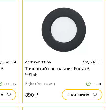
240564
99156
240565
 5
Точечный светильник Fueva 5
99156
Eglo (Австрия)
211 шт.
11 шт.
890 ₽
НУ
В КОРЗИНУ