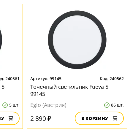
240561
99145
240562
 5
Точечный светильник Fueva 5
99145
Eglo (Австрия)
5 шт.
86 шт.
2 890 ₽
НУ
В КОРЗИНУ