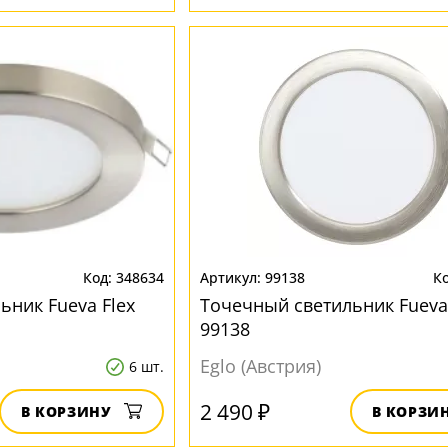
348634
99138
ьник Fueva Flex
Точечный светильник Fueva
99138
Eglo (Австрия)
6 шт.
2 490 ₽
В КОРЗИНУ
В КОРЗИ