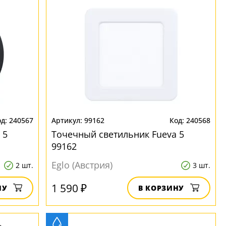
240567
99162
240568
 5
Точечный светильник Fueva 5
99162
Eglo (Австрия)
2 шт.
3 шт.
1 590 ₽
НУ
В КОРЗИНУ