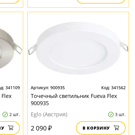
341109
900935
341562
Flex
Точечный светильник Fueva Flex
900935
Eglo (Австрия)
2 шт.
3 шт.
2 090 ₽
НУ
В КОРЗИНУ