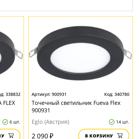
338832
900931
340780
 FLEX
Точечный светильник Fueva Flex
900931
Eglo (Австрия)
6 шт.
14 шт.
2 090 ₽
НУ
В КОРЗИНУ