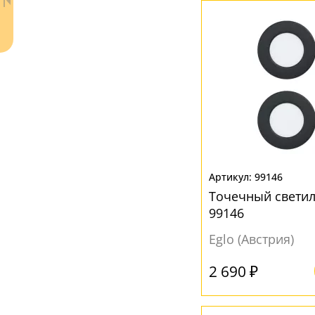
99146
Ваш регион:
Москва
Точечный светил
+7 (800) 775-63-32
- бесплатно по России
99146
+7 (495) 255-03-21
- бесплатная доставка
Eglo (Австрия)
2 690 ₽