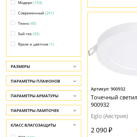
Модерн
(103)
Современный
(241)
Техно
(45)
Хай-тек
(43)
Яркое и цветное
(1)
РАЗМЕРЫ
Высота, см
ПАРАМЕТРЫ ПЛАФОНОВ
-
900932
ФОРМА ПЛАФОНА
ПАРАМЕТРЫ АРМАТУРЫ
Глубина, см
Точечный светил
900932
-
Квадрат
(2)
ЦВЕТ АРМАТУРЫ
ПАРАМЕТРЫ ЛАМПОЧЕК
Eglo (Австрия)
Ширина, см
Круг
(24)
Количество ламп
Белый
(142)
КЛАСС ВЛАГОЗАЩИТЫ
-
Круглый
(22)
-
2 090 ₽
Латунь
(4)