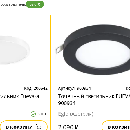
роизводитель:
Eglo
200642
900934
ильник Fueva-a
Точечный светильник FUEVA
900934
Eglo (Австрия)
3 шт.
2 090 ₽
В КОРЗИНУ
В КОРЗИ