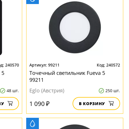
240570
99211
240572
 5
Точечный светильник Fueva 5
99211
Eglo (Австрия)
48 шт.
250 шт.
1 090 ₽
НУ
В КОРЗИНУ