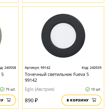
240558
99142
240559
 5
Точечный светильник Fueva 5
99142
Eglo (Австрия)
75 шт.
10 шт.
890 ₽
НУ
В КОРЗИНУ