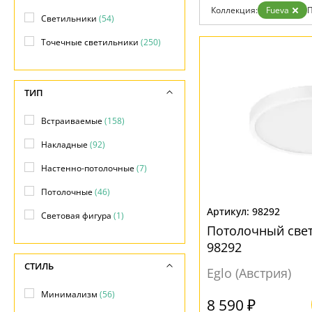
Коллекция:
Fueva
П
Доставка и оплата
Светильники
(54)
Гарантия
Возврат
Точечные светильники
(250)
Отзывы
Установка
Дизайнерам
Бренды
ТИП
Контакты
Встраиваемые
(158)
Накладные
(92)
Настенно-потолочные
(7)
Потолочные
(46)
98292
Световая фигура
(1)
Потолочный свет
98292
СТИЛЬ
Eglo (Австрия)
Минимализм
(56)
8 590 ₽