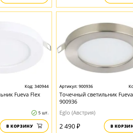
340944
900936
ьник Fueva Flex
Точечный светильник Fueva 
900936
Eglo (Австрия)
5 шт.
2 490 ₽
В КОРЗИНУ
В КОРЗИ