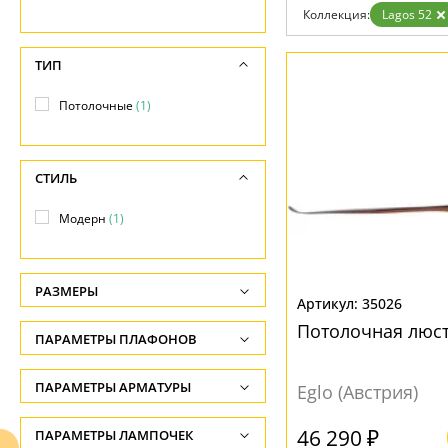
Коллекция:
Lagos 52
Доставка и оплата
Гарантия
Возврат
ТИП
Отзывы
Установка
Потолочные
(1)
Дизайнерам
Бренды
Контакты
СТИЛЬ
Модерн
(1)
РАЗМЕРЫ
35026
Высота, см
Потолочная люст
ПАРАМЕТРЫ ПЛАФОНОВ
-
ПОВЕРХНОСТЬ
ПАРАМЕТРЫ АРМАТУРЫ
Диаметр, см
Eglo (Австрия)
-
Матовый
(1)
ЦВЕТ АРМАТУРЫ
46 290 ₽
ПАРАМЕТРЫ ЛАМПОЧЕК