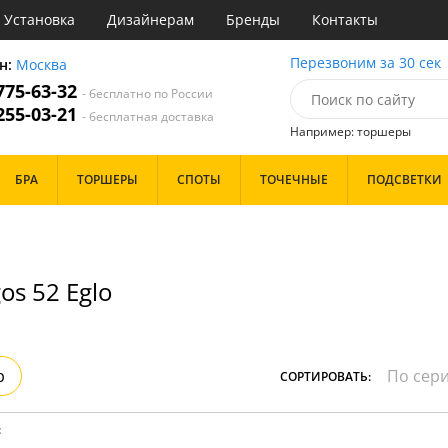
Установка
Дизайнерам
Бренды
Контакты
ы
Перезвоним за 30 сек
н:
Москва
 775-63-32
- бесплатно по России
атегории
 255-03-21
- бесплатная доставка
Например: торшеры
Назначение
Цвет
Особенности
БРА
ТОРШЕРЫ
СПОТЫ
ТОЧЕЧНЫЕ
ПОДСВЕТКИ
тиная
Белые
Бронза
Бренд
инет
Золото
е
Прозрачные
идор и прихожая
Хром
os 52 Eglo
ня
Черные
с
хожая
Дизайн/Форма
льня
Тарелки
р
СОРТИРОВАТЬ:
Шары
: