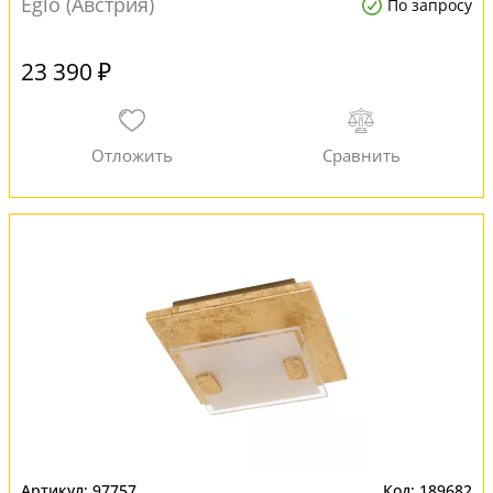
Eglo (Австрия)
По запросу
23 390 ₽
97757
189682