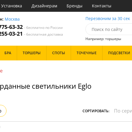
Установка
Дизайнерам
Бренды
Контакты
ы
Перезвоним за 30 сек
н:
Москва
 775-63-32
- бесплатно по России
атегории
 255-03-21
- бесплатная доставка
Например: торшеры
Назначение
Цвет
Особенности
БРА
ТОРШЕРЫ
СПОТЫ
ТОЧЕЧНЫЕ
ПОДСВЕТКИ
тиная
Белые
Бронза
Бренд
инет
Золото
е
е
Прозрачные
идор и прихожая
Хром
рданные светильники Eglo
ня
Черные
с
хожая
Дизайн/Форма
льня
Тарелки
р
СОРТИРОВАТЬ:
Шары
: