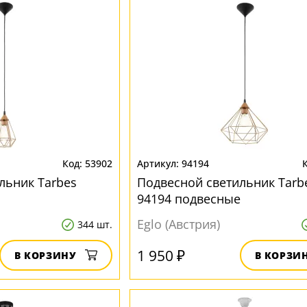
53902
94194
льник Tarbes
Подвесной светильник Tarb
94194 подвесные
Eglo (Австрия)
344 шт.
1 950 ₽
В КОРЗИНУ
В КОРЗИ