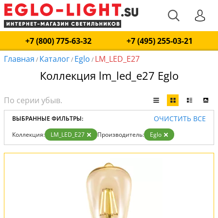
+7 (800) 775-63-32
+7 (495) 255-03-21
Главная
Каталог
Eglo
LM_LED_E27
/
/
/
Коллекция lm_led_e27 Eglo
ОЧИСТИТЬ ВСЕ
ВЫБРАННЫЕ ФИЛЬТРЫ:
Коллекция:
LM_LED_E27
Производитель:
Eglo