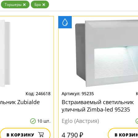
Торшеры
Бра
246618
95235
льник Zubialde
Встраиваемый светильник
уличный Zimba-led 95235
Eglo (Австрия)
10 шт.
4 790 ₽
В КОРЗИНУ
В КОРЗИ