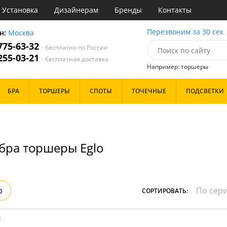
Установка
Дизайнерам
Бренды
Контакты
ы
Перезвоним за 30 сек
н:
Москва
 775-63-32
- бесплатно по России
атегории
 255-03-21
- бесплатная доставка
Например: торшеры
Назначение
Цвет
Особенности
БРА
ТОРШЕРЫ
СПОТЫ
ТОЧЕЧНЫЕ
ПОДСВЕТКИ
тиная
Белые
Бронза
Бренд
инет
Золото
е
Прозрачные
идор и прихожая
Хром
бра торшеры Eglo
ня
Черные
с
хожая
Дизайн/Форма
льня
Тарелки
р
СОРТИРОВАТЬ:
Шары
: