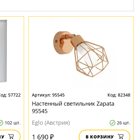
57722
95545
82348
Настенный светильник Zapata
95545
Eglo (Австрия)
102 шт.
26 шт.
1 690 ₽
НУ
В КОРЗИНУ