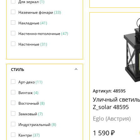
Для зеркал
(1)
Уличные светильники
(+151)
Наземные фонари
(33)
Накладные
(41)
Настенно-потолочные
(47)
Настенные
(31)
Настольные
(3)
Подвесные
(475)
СТИЛЬ
Подсветка объектов
(38)
Арт-деко
(11)
Потолочные
(89)
48595
Винтаж
(4)
Прожекторы
(1)
Уличный светил
Восточный
(8)
Z_solar 48595
С выключателем
(2)
Замковый
(7)
Eglo (Австрия)
Фасадные
(60)
Индустриальный
(8)
Фонари
(2)
1 590 ₽
Кантри
(37)