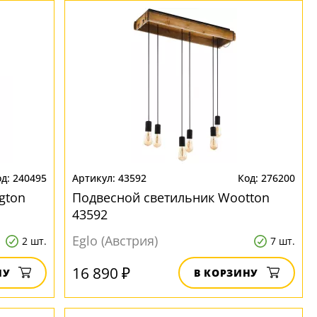
240495
43592
276200
gton
Подвесной светильник Wootton
43592
Eglo (Австрия)
2 шт.
7 шт.
16 890 ₽
НУ
В КОРЗИНУ