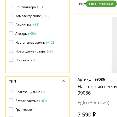
Вид:
Светильники
Доставка и оплата
Вентиляторы
(+1)
Гарантия
Возврат
Комплектующие
(+40)
Отзывы
Установка
Лампочки
(+15)
Дизайнерам
Люстры
(+56)
Бренды
Контакты
Настольные лампы
(+123)
Новогодние товары
(+8)
Подсветки
(+6)
Светильники
(635)
Светодиодная подсветка
(+5)
99086
ТИП
Настенный свети
Споты
(+90)
Влагозащитные
(2)
99086
Торшеры
(47)
Встраиваемые
(169)
Eglo (Австрия)
Точечные светильники
(+201)
Грунтовые
(4)
7 590 ₽
Трековые системы
(+17)