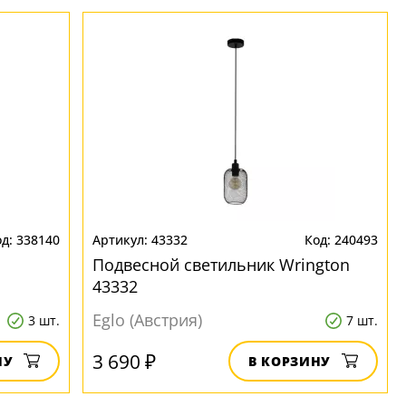
338140
43332
240493
Подвесной светильник Wrington
43332
Eglo (Австрия)
3 шт.
7 шт.
3 690 ₽
НУ
В КОРЗИНУ