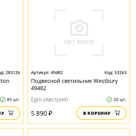
283126
49482
53263
tton
Подвесной светильник Westbury
49482
Eglo (Австрия)
85 шт.
20 шт.
5 890 ₽
НУ
В КОРЗИНУ