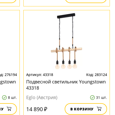
276194
43318
283124
ngstown
Подвесной светильник Youngstown
43318
Eglo (Австрия)
8 шт.
31 шт.
14 890 ₽
НУ
В КОРЗИНУ