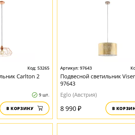
53265
97643
ьник Carlton 2
Подвесной светильник Viser
97643
Eglo (Австрия)
9 шт.
8 990 ₽
В КОРЗИНУ
В КОРЗИ