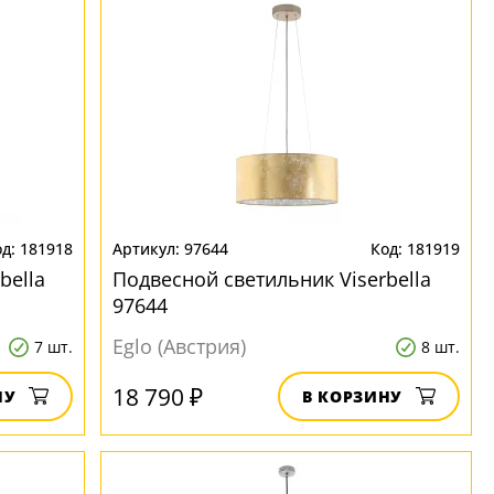
181918
97644
181919
bella
Подвесной светильник Viserbella
97644
Eglo (Австрия)
7 шт.
8 шт.
18 790 ₽
НУ
В КОРЗИНУ