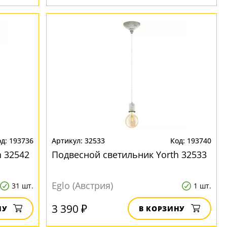
193736
32533
193740
h 32542
Подвесной светильник Yorth 32533
Eglo (Австрия)
31 шт.
1 шт.
3 390 ₽
НУ
В КОРЗИНУ